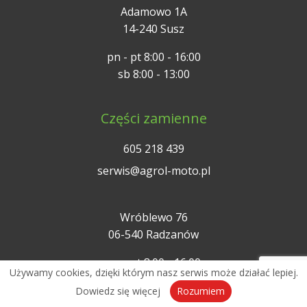
Adamowo 1A
14-240 Susz
pn - pt 8:00 - 16:00
sb 8:00 - 13:00
Części zamienne
605 218 439
serwis@agrol-moto.pl
Wróblewo 76
06-540 Radzanów
pn - pt 8:00 - 16:00
Używamy cookies, dzięki którym nasz serwis może działać lepiej.
sb 8:00 - 13:00
Dowiedz się więcej
Rozumiem