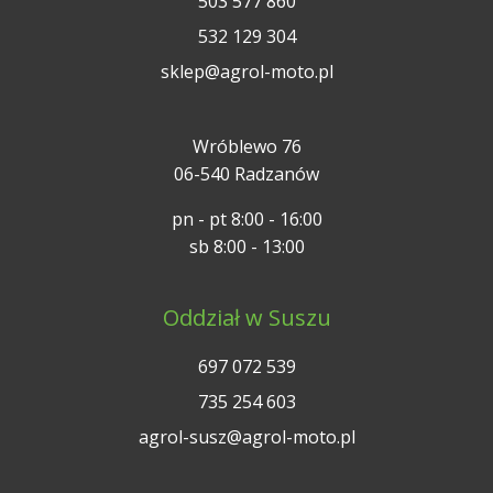
503 577 860
532 129 304
sklep@agrol-moto.pl
Wróblewo 76
06-540 Radzanów
pn - pt 8:00 - 16:00
sb 8:00 - 13:00
Oddział w Suszu
697 072 539
735 254 603
agrol-susz@agrol-moto.pl