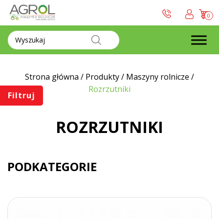
0
Wyszukiwarka
produktów
Strona główna
/
Produkty
/
Maszyny rolnicze
/
Rozrzutniki
Filtruj
ROZRZUTNIKI
PODKATEGORIE