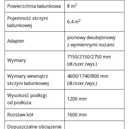
2
Powierzchnia ładunkowa
8 m
Pojemność skrzyni
3
6,4 m
ładunkowej
pionowy dwubębnowy
Adapter
z wymiennymi nożami
7150/2150/2750 mm
Wymiary
(dł./szer./wys.)
Wymiary wewnątrz
4600/1740/800 mm
skrzyni ładunkowej
(dł./szer./wys.)
Wysokość podłogi
1200 mm
od podłoża
Rozstaw kół
1600 mm
Dopuszczalne obciążenie