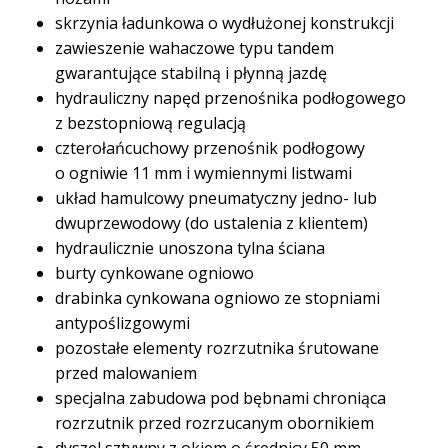
skrzynia ładunkowa o wydłużonej konstrukcji
zawieszenie wahaczowe typu tandem
gwarantujące stabilną i płynną jazdę
hydrauliczny napęd przenośnika podłogowego
z bezstopniową regulacją
czterołańcuchowy przenośnik podłogowy
o ogniwie 11 mm i wymiennymi listwami
układ hamulcowy pneumatyczny jedno- lub
dwuprzewodowy (do ustalenia z klientem)
hydraulicznie unoszona tylna ściana
burty cynkowane ogniowo
drabinka cynkowana ogniowo ze stopniami
antypoślizgowymi
pozostałe elementy rozrzutnika śrutowane
przed malowaniem
specjalna zabudowa pod bębnami chroniąca
rozrzutnik przed rozrzucanym obornikiem
dyszel sztywny z okiem o średnicy 50 mm,