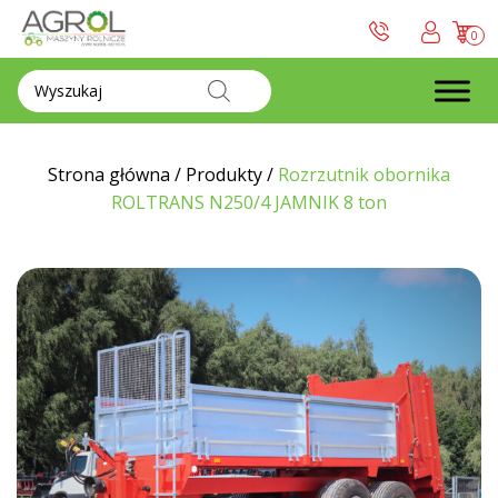
0
Wyszukiwarka
produktów
Strona główna
/
Produkty
/
Rozrzutnik obornika
ROLTRANS N250/4 JAMNIK 8 ton