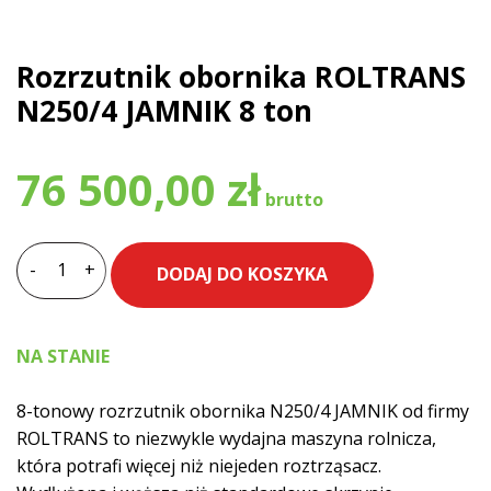
Rozrzutnik obornika ROLTRANS
N250/4 JAMNIK 8 ton
76 500,00
zł
-
+
DODAJ DO KOSZYKA
ilość
Rozrzutnik
obornika
NA STANIE
ROLTRANS
N250/4
8-tonowy rozrzutnik obornika N250/4 JAMNIK od firmy
JAMNIK
ROLTRANS to niezwykle wydajna maszyna rolnicza,
8
która potrafi więcej niż niejeden roztrząsacz.
ton