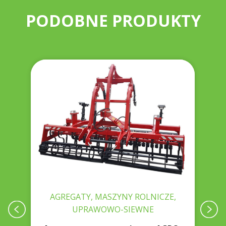
PODOBNE PRODUKTY
AGREGATY, MASZYNY ROLNICZE,
UPRAWOWO-SIEWNE