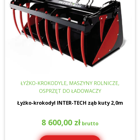
ŁYŻKO-KROKODYLE, MASZYNY ROLNICZE,
OSPRZĘT DO ŁADOWACZY
Łyżko-krokodyl INTER-TECH ząb kuty 2,0m
8 600,00
zł