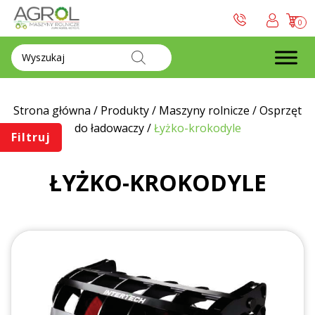
0
Wyszukiwarka
produktów
Strona główna
/
Produkty
/
Maszyny rolnicze
/
Osprzęt
do ładowaczy
/
Łyżko-krokodyle
Filtruj
ŁYŻKO-KROKODYLE