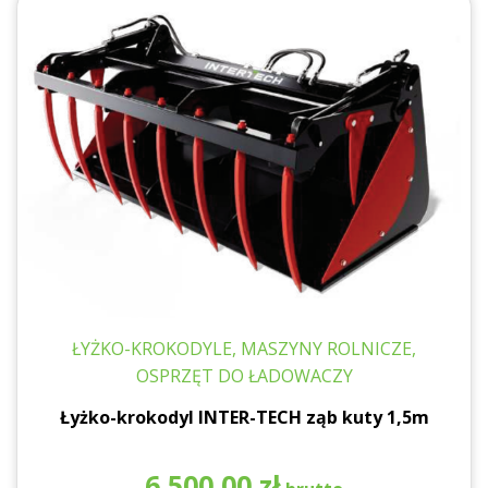
ŁYŻKO-KROKODYLE, MASZYNY ROLNICZE,
OSPRZĘT DO ŁADOWACZY
Łyżko-krokodyl INTER-TECH ząb kuty 1,5m
6 500,00
zł