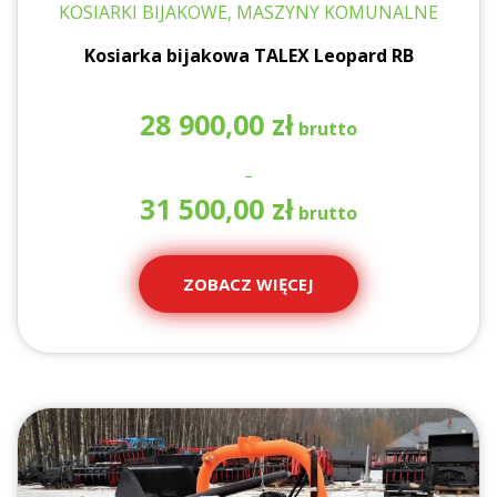
KOSIARKI BIJAKOWE, MASZYNY KOMUNALNE
Kosiarka bijakowa TALEX Leopard RB
28 900,00
zł
–
Za
31 500,00
zł
ce
od
28
ZOBACZ WIĘCEJ
90
do
31
50