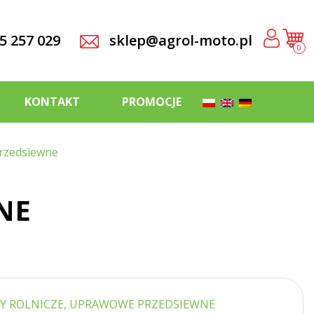
5 257 029
sklep@agrol-moto.pl
0
KONTAKT
PROMOCJE
rzedsiewne
NE
Y ROLNICZE, UPRAWOWE PRZEDSIEWNE