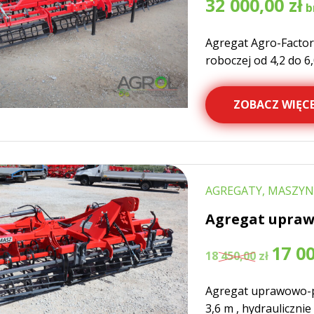
32 000,00
zł
Agregat Agro-Facto
roboczej od 4,2 do 6,
ZOBACZ WIĘCE
AGREGATY, MASZYN
Agregat upraw
Pierwotn
17 0
18 450,00
zł
cena
wynosiła:
Agregat uprawowo-p
18
450,00 zł.
3,6 m , hydraulicznie