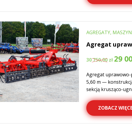
AGREGATY, MASZYN
Agregat upraw
Pierwotn
29 0
30 750,00
zł
cena
wynosiła:
Agregat uprawowo-p
30
750,00 zł.
5,60 m — konstrukcj
sekcją krusząco-ugni
ZOBACZ WIĘCE