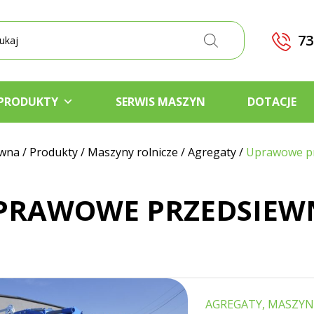
kiwarka
któw
73
PRODUKTY
SERWIS MASZYN
DOTACJE
ówna
/
Produkty
/
Maszyny rolnicze
/
Agregaty
/
Uprawowe p
PRAWOWE PRZEDSIEW
AGREGATY, MASZYN