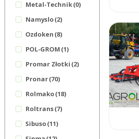
Metal-Technik
(0)
Namyslo
(2)
Ozdoken
(8)
POL-GROM
(1)
Promar Złotki
(2)
Pronar
(70)
Rolmako
(18)
Roltrans
(7)
Sibuso
(11)
Sipma
(12)