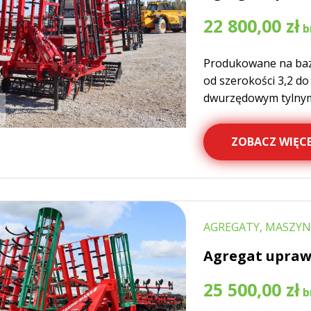
22 800,00
zł
Produkowane na bazi
od szerokości 3,2 d
dwurzędowym tylny
ZOBACZ WIĘCE
AGREGATY, MASZYN
Agregat upra
25 500,00
zł