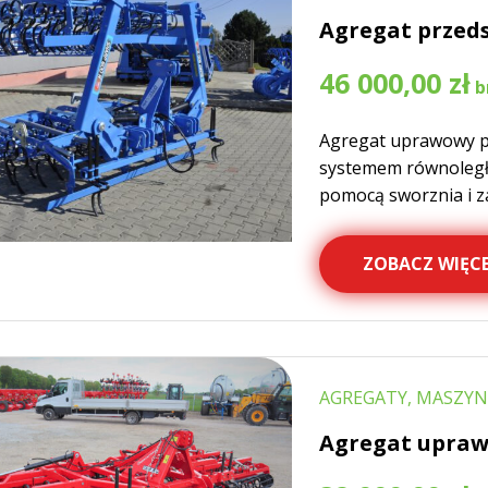
Agregat prze
46 000,00
zł
Agregat uprawowy 
systemem równoległe
pomocą sworznia i z
ZOBACZ WIĘCE
AGREGATY, MASZYN
Agregat upraw