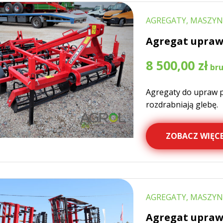
AGREGATY, MASZYN
Agregat upraw
8 500,00
zł
Agregaty do upraw p
rozdrabniają glebę.
ZOBACZ WIĘCE
AGREGATY, MASZYN
Agregat upraw