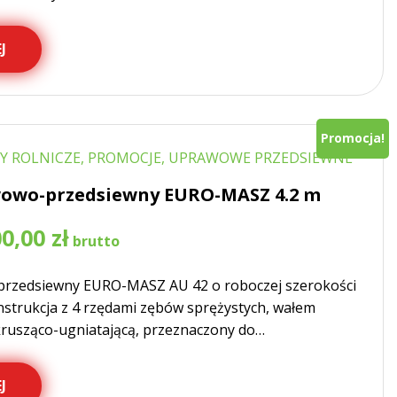
J
Promocja!
Y ROLNICZE, PROMOCJE, UPRAWOWE PRZEDSIEWNE
owo-przedsiewny EURO-MASZ 4.2 m
a
Aktualna
00,00
zł
cena
wynosi:
rzedsiewny EURO-MASZ AU 42 o roboczej szerokości
17
700,00 zł.
nstrukcja z 4 rzędami zębów sprężystych, wałem
krusząco-ugniatającą, przeznaczony do…
J