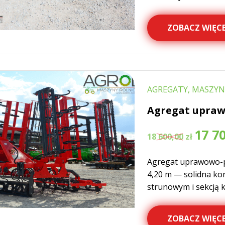
ZOBACZ WIĘCE
AGREGATY, MASZYN
Agregat upraw
Pierwotn
17 7
18 600,00
zł
cena
wynosiła:
Agregat uprawowo-p
18
600,00 zł.
4,20 m — solidna ko
strunowym i sekcją 
ZOBACZ WIĘCE