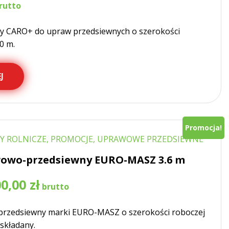
ry CARO+ do upraw przedsiewnych o szerokości
0 m.
J
Promocja!
Y ROLNICZE, PROMOCJE, UPRAWOWE PRZEDSIEWNE
owo-przedsiewny EURO-MASZ 3.6 m
a
Aktualna
00,00
zł
cena
wynosi:
rzedsiewny marki EURO-MASZ o szerokości roboczej
17
000,00 zł.
 składany.