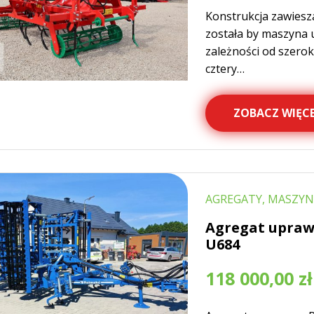
Konstrukcja zawies
została by maszyna 
zależności od szerok
cztery…
ZOBACZ WIĘCE
AGREGATY, MASZYN
Agregat upraw
U684
118 000,00
zł