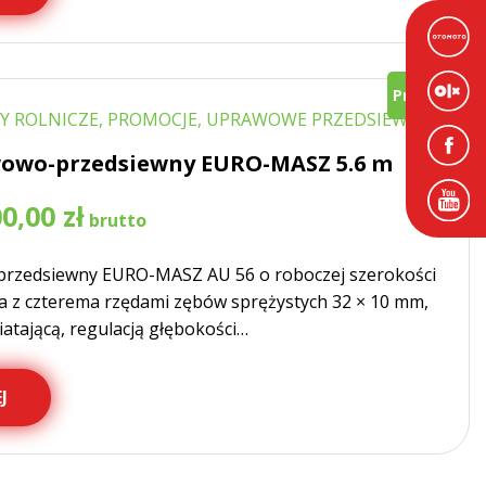
Promocja!
Y ROLNICZE, PROMOCJE, UPRAWOWE PRZEDSIEWNE
owo-przedsiewny EURO-MASZ 5.6 m
a
Aktualna
00,00
zł
cena
wynosi:
rzedsiewny EURO-MASZ AU 56 o roboczej szerokości
29
000,00 zł.
a z czterema rzędami zębów sprężystych 32 × 10 mm,
atającą, regulacją głębokości…
J