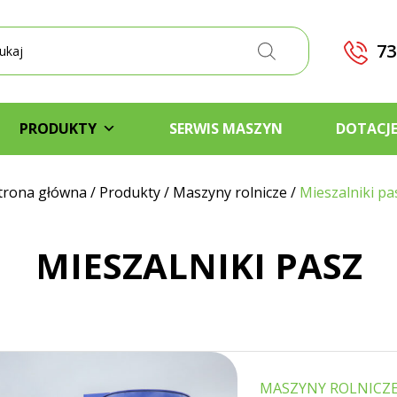
kiwarka
któw
73
PRODUKTY
SERWIS MASZYN
DOTACJ
trona główna
/
Produkty
/
Maszyny rolnicze
/
Mieszalniki pa
MIESZALNIKI PASZ
MASZYNY ROLNICZE,