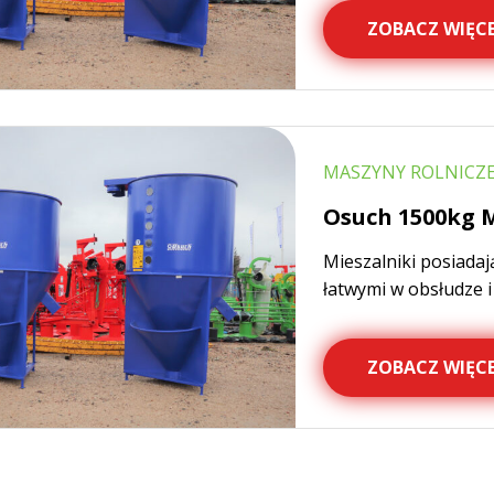
ZOBACZ WIĘCE
MASZYNY ROLNICZE,
Osuch 1500kg M
Mieszalniki posiadaj
łatwymi w obsłudze 
ZOBACZ WIĘCE