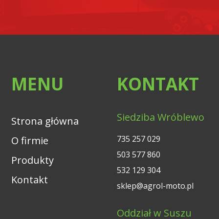
MENU
KONTAKT
Siedziba Wróblewo
Strona główna
735 257 029
O firmie
503 577 860
Produkty
532 129 304
Kontakt
sklep@agrol-moto.pl
Oddział w Suszu