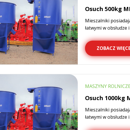
Osuch 500kg MP
Mieszalniki posiadaj
łatwymi w obsłudze 
ZOBACZ WIĘCE
MASZYNY ROLNICZE,
Osuch 1000kg M
Mieszalniki posiadaj
łatwymi w obsłudze 