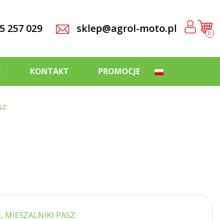
5 257 029
sklep@agrol-moto.pl
0
E
KONTAKT
PROMOCJE
sz
 MIESZALNIKI PASZ