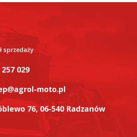
ł sprzedaży
 257 029
ep@agrol-moto.pl
blewo 76, 06-540 Radzanów