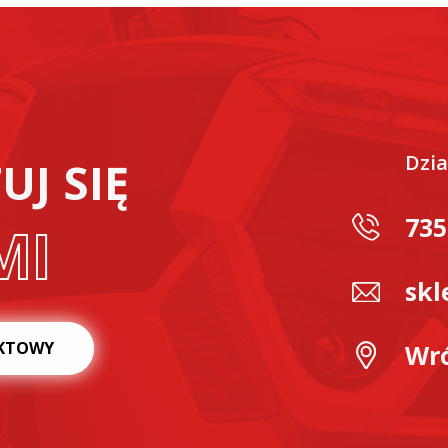
Dzia
J SIĘ
735
MI
skl
KTOWY
Wró