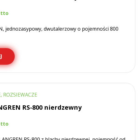
, jednozasypowy, dwutalerzowy o pojemności 800
J
, ROZSIEWACZE
NGREN RS-800 nierdzewny
LANGREN RS-800 z blachy nierdzewnej, pojemność od