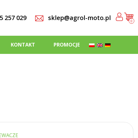
5 257 029
sklep@agrol-moto.pl
0
KONTAKT
PROMOCJE
IEWACZE