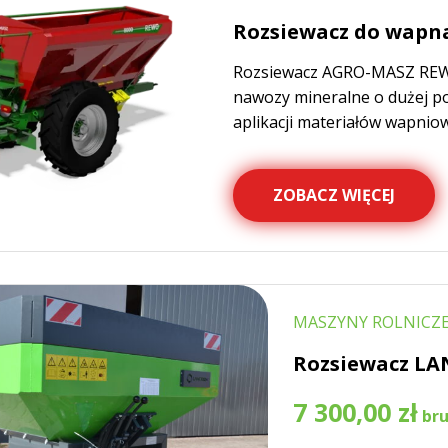
Rozsiewacz do wapn
Rozsiewacz AGRO-MASZ REWO
nawozy mineralne o dużej po
aplikacji materiałów wapnio
ZOBACZ WIĘCEJ
MASZYNY ROLNICZE
Rozsiewacz LA
7 300,00
zł