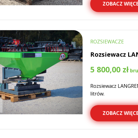
ZOBACZ WIĘCE
ROZSIEWACZE
Rozsiewacz LA
5 800,00
zł
Rozsiewacz LANGREN
litrów.
ZOBACZ WIĘCE