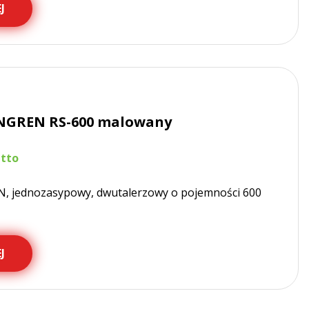
J
NGREN RS-600 malowany
, jednozasypowy, dwutalerzowy o pojemności 600
J