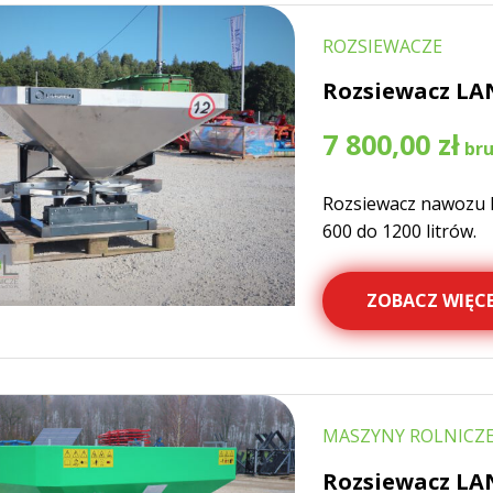
ROZSIEWACZE
Rozsiewacz LA
7 800,00
zł
Rozsiewacz nawozu 
600 do 1200 litrów.
ZOBACZ WIĘCE
MASZYNY ROLNICZE
Rozsiewacz LA