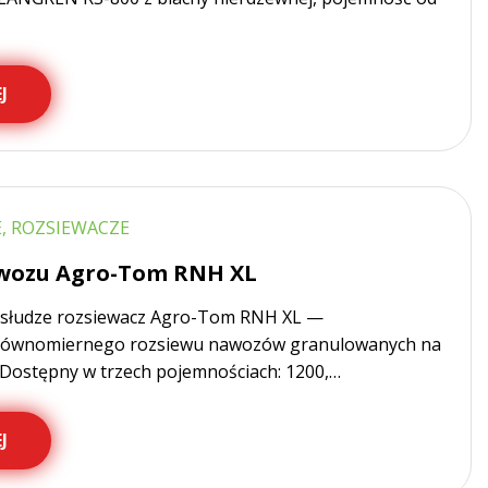
J
, ROZSIEWACZE
wozu Agro-Tom RNH XL
obsłudze rozsiewacz Agro-Tom RNH XL —
 równomiernego rozsiewu nawozów granulowanych na
 Dostępny w trzech pojemnościach: 1200,…
J