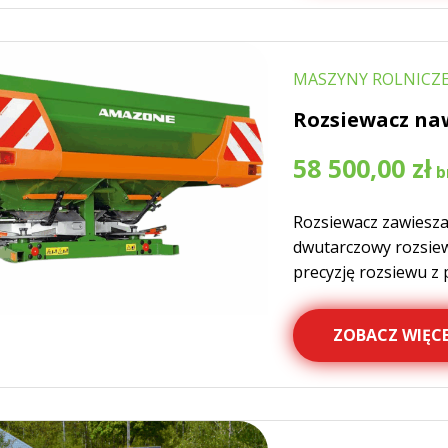
MASZYNY ROLNICZE
Rozsiewacz na
58 500,00
zł
Rozsiewacz zawiesza
dwutarczowy rozsie
precyzję rozsiewu z 
ZOBACZ WIĘCE