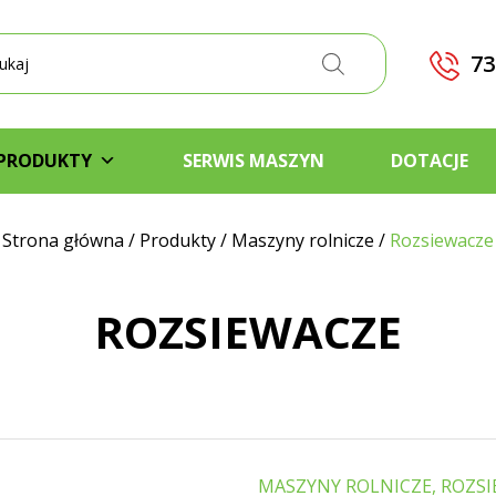
kiwarka
któw
73
PRODUKTY
SERWIS MASZYN
DOTACJE
Strona główna
/
Produkty
/
Maszyny rolnicze
/
Rozsiewacze
ROZSIEWACZE
MASZYNY ROLNICZE, ROZS