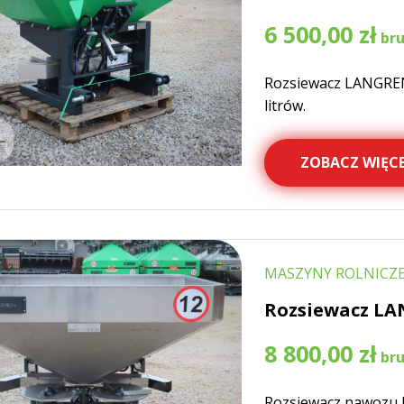
6 500,00
zł
Rozsiewacz LANGREN
litrów.
ZOBACZ WIĘCE
MASZYNY ROLNICZE
Rozsiewacz LA
8 800,00
zł
Rozsiewacz nawozu 