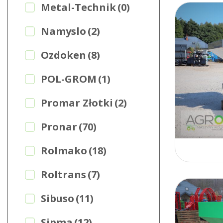
Metal-Technik
(0)
Namyslo
(2)
Ozdoken
(8)
POL-GROM
(1)
Promar Złotki
(2)
Pronar
(70)
Rolmako
(18)
Roltrans
(7)
Sibuso
(11)
Sipma
(12)