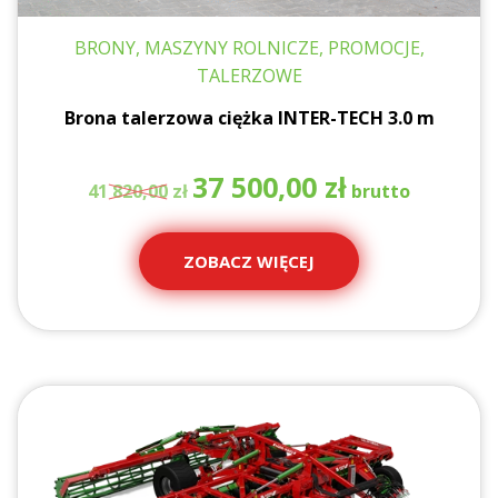
BRONY, MASZYNY ROLNICZE, PROMOCJE,
TALERZOWE
Brona talerzowa ciężka INTER-TECH 3.0 m
Pierwotna
Aktualna
37 500,00
zł
41 820,00
zł
cena
cena
wynosiła:
wynosi:
41
37
ZOBACZ WIĘCEJ
820,00 zł.
500,00 zł.