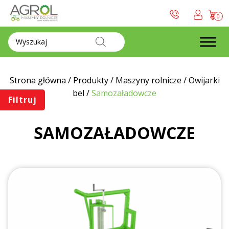
0
Wyszukiwarka
produktów
Strona główna
/
Produkty
/
Maszyny rolnicze
/
Owijarki
bel
/
Samozaładowcze
Filtruj
SAMOZAŁADOWCZE