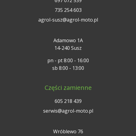
697 072 539
735 254 603
agrol-susz@agrol-moto.pl
Adamowo 1A
14-240 Susz
pn - pt 8:00 - 16:00
sb 8:00 - 13:00
Części zamienne
605 218 439
serwis@agrol-moto.pl
Wróblewo 76