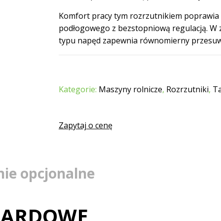
Komfort pracy tym rozrzutnikiem poprawia
podłogowego z bezstopniową regulacją. W z
typu napęd zapewnia równomierny przesuw
Kategorie:
Maszyny rolnicze
,
Rozrzutniki
,
T
Zapytaj o cenę
ie opcjonalne
DARDOWE