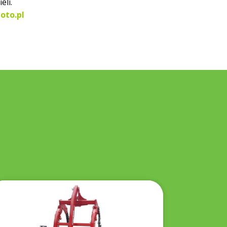
eli.
oto.pl