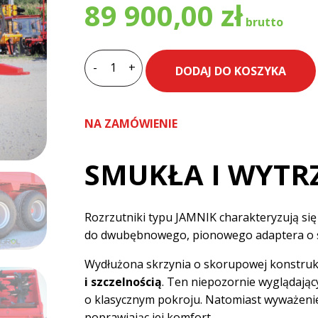
89 900,00
zł
-
+
DODAJ DO KOSZYKA
ilość
Rozrzutnik
skorupowy
NA ZAMÓWIENIE
ROLTRANS
N250S/4
SMUKŁA I WYTR
JAMNIK
8
ton
Rozrzutniki typu JAMNIK charakteryzują si
do dwubębnowego, pionowego adaptera o s
Wydłużona skrzynia o skorupowej konstrukc
i szczelnością
. Ten niepozornie wyglądając
o klasycznym pokroju. Natomiast wyważenie
poprawiając jej komfort.