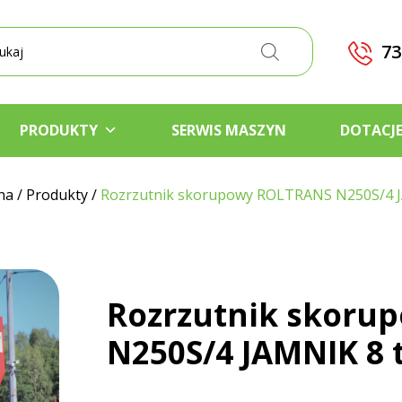
kiwarka
któw
73
PRODUKTY
SERWIS MASZYN
DOTACJ
na
/
Produkty
/
Rozrzutnik skorupowy ROLTRANS N250S/4 
Rozrzutnik skoru
N250S/4 JAMNIK 8 