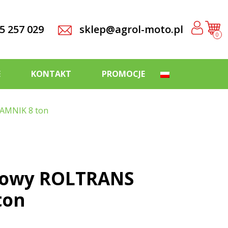
5 257 029
sklep@agrol-moto.pl
0
E
KONTAKT
PROMOCJE
JAMNIK 8 ton
powy ROLTRANS
ton