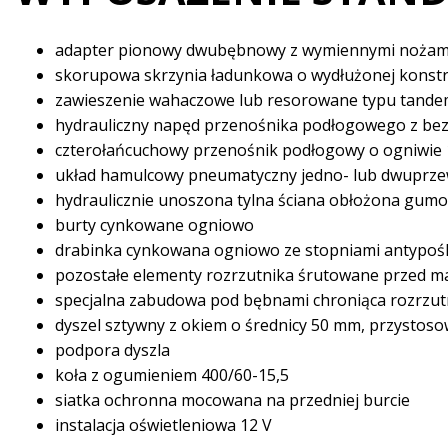
adapter pionowy dwubębnowy z wymiennymi nożam
skorupowa skrzynia ładunkowa o wydłużonej konstr
zawieszenie wahaczowe lub resorowane typu tandem 
hydrauliczny napęd przenośnika podłogowego z bez
czterołańcuchowy przenośnik podłogowy o ogniwie 
układ hamulcowy pneumatyczny jedno- lub dwuprzew
hydraulicznie unoszona tylna ściana obłożona gu
burty cynkowane ogniowo
drabinka cynkowana ogniowo ze stopniami antypoś
pozostałe elementy rozrzutnika śrutowane przed 
specjalna zabudowa pod bębnami chroniąca rozrzut
dyszel sztywny z okiem o średnicy 50 mm, przystos
podpora dyszla
koła z ogumieniem 400/60-15,5
siatka ochronna mocowana na przedniej burcie
instalacja oświetleniowa 12 V