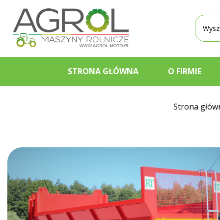
Wyszu
produ
STRONA GŁÓWNA
O FIRMIE
Strona głów