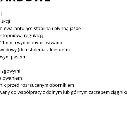
i
ukcji
gwarantujące stabilną i płynną jazdę
stopniową regulacją
11 mm i wymiennymi listwami
odowy (do ustalenia z klientem)
mowym pasem
lizgowymi
malowaniem
nik przed rozrzucanym obornikiem
owany do współpracy z dolnym lub górnym zaczepem ciągnik