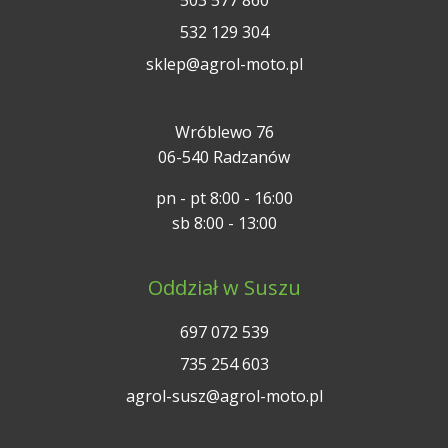
532 129 304
sklep@agrol-moto.pl
Wróblewo 76
06-540 Radzanów
pn - pt 8:00 - 16:00
sb 8:00 - 13:00
Oddział w Suszu
697 072 539
735 254 603
agrol-susz@agrol-moto.pl