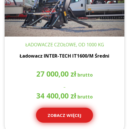
ŁADOWACZE CZOŁOWE, OD 1000 KG
Ładowacz INTER-TECH IT1600/M Średni
27 000,00
zł
–
Za
34 400,00
zł
ce
od
27
ZOBACZ WIĘCEJ
00
do
34