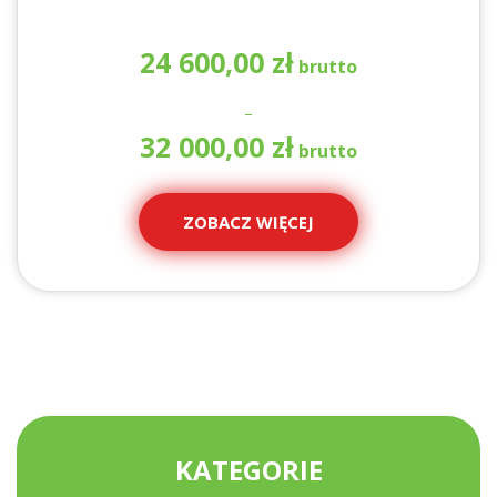
24 600,00
zł
–
Za
32 000,00
zł
ce
od
24
ZOBACZ WIĘCEJ
60
do
32
00
KATEGORIE