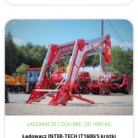
40
ŁADOWACZE CZOŁOWE, OD 1000 KG
Ładowacz INTER-TECH IT1600/S krótki