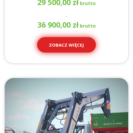
29 500,00
zł
–
Za
36 900,00
zł
ce
od
29
ZOBACZ WIĘCEJ
50
do
36
90