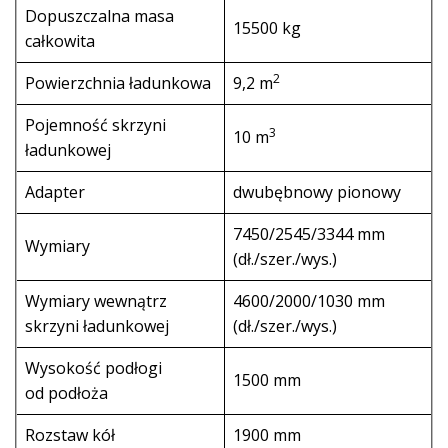
Dopuszczalna masa
15500 kg
całkowita
2
Powierzchnia ładunkowa
9,2 m
Pojemność skrzyni
3
10 m
ładunkowej
Adapter
dwubębnowy pionowy
7450/2545/3344 mm
Wymiary
(dł./szer./wys.)
Wymiary wewnątrz
4600/2000/1030 mm
skrzyni ładunkowej
(dł./szer./wys.)
Wysokość podłogi
1500 mm
od podłoża
Rozstaw kół
1900 mm