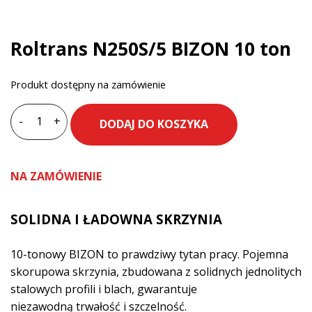
Roltrans N250S/5 BIZON 10 ton
Produkt dostępny na zamówienie
-
+
DODAJ DO KOSZYKA
ilość
Roltrans
N250S/5
NA ZAMÓWIENIE
BIZON
10
ton
SOLIDNA I ŁADOWNA SKRZYNIA
10-tonowy BIZON to prawdziwy tytan pracy. Pojemna
skorupowa skrzynia, zbudowana z solidnych jednolitych
stalowych profili i blach, gwarantuje
niezawodną trwałość i szczelność.