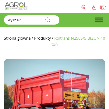
0
Wyszukiwarka
produktów
Strona główna
/
Produkty
/
Roltrans N250S/5 BIZON 10
ton