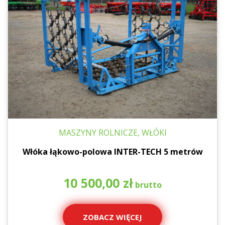
MASZYNY ROLNICZE, WŁÓKI
Włóka łąkowo-polowa INTER-TECH 5 metrów
10 500,00
zł
ZOBACZ WIĘCEJ