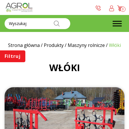
0
Wyszukiwarka
produktów
Strona główna
/
Produkty
/
Maszyny rolnicze
/
Włóki
Filtruj
WŁÓKI