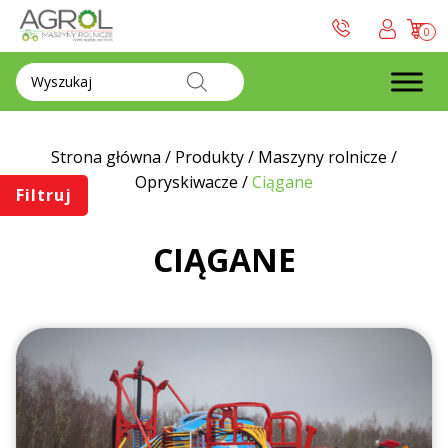
0
Wyszukiwarka
produktów
Strona główna
/
Produkty
/
Maszyny rolnicze
/
Opryskiwacze
/
Ciągane
Filtruj
CIĄGANE