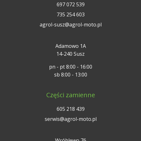
697 072 539
735 254 603
agrol-susz@agrol-moto.pl
Adamowo 1A
14-240 Susz
pn - pt 8:00 - 16:00
sb 8:00 - 13:00
Części zamienne
605 218 439
serwis@agrol-moto.pl
Wróblewo 76