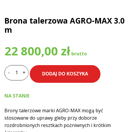
Brona talerzowa AGRO-MAX 3.0
m
22 800,00
zł
-
+
DODAJ DO KOSZYKA
ilość
Brona
talerzowa
NA STANIE
AGRO-
MAX
Brony talerzowe marki AGRO-MAX mogą być
3.0
stosowane do uprawy gleby przy doborze
m
rozdrobnionych resztkach pożniwnych i krótkim