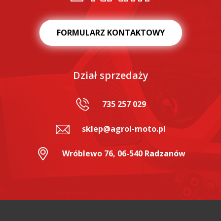
FORMULARZ KONTAKTOWY
Dział sprzedaży
735 257 029
sklep@agrol-moto.pl
Wróblewo 76, 06-540 Radzanów