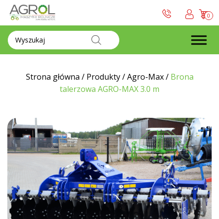
0
Wyszukiwarka
produktów
Strona główna
/
Produkty
/
Agro-Max
/
Brona
talerzowa AGRO-MAX 3.0 m