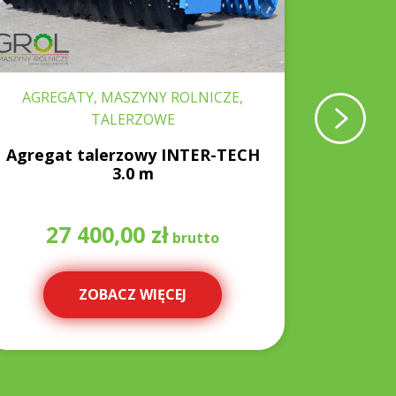
AGREGATY, MASZYNY ROLNICZE,
MASZY
TALERZOWE
Agregat talerzowy INTER-TECH
Zgra
3.0 m
27 400,00
zł
10
ZOBACZ WIĘCEJ