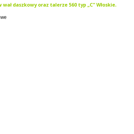
 wał daszkowy oraz talerze 560 typ „C” Włoskie.
owe