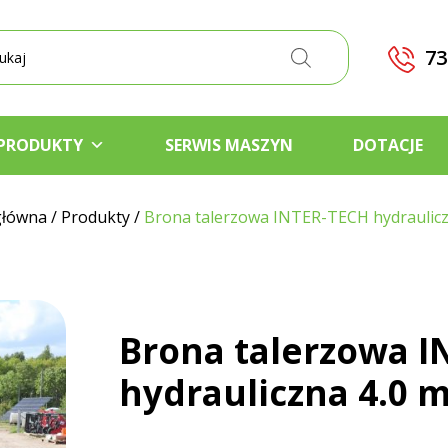
kiwarka
któw
73
PRODUKTY
SERWIS MASZYN
DOTACJE
główna
/
Produkty
/
Brona talerzowa INTER-TECH hydraulicz
Brona talerzowa I
hydrauliczna 4.0 