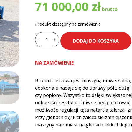
71 000,00
zł
Produkt dostępny na zamówienie
-
+
DODAJ DO KOSZYKA
ilość
Brona
talerzowa
NA ZAMÓWIENIE
INTER-
TECH
hydrauliczna
Brona talerzowa jest maszyną uniwersalną
4.0
doskonale nadaje się do uprawy pól z dużą i
m
czy poplony. Wszystko to dzięki zwiększonej
odległości resztki pożniwne będą blokować o
możliwość regulacji kąta natarcia talerza- 
Przy glebach ciężkich zaleca się zmniejszeni
maszyny natomiast na glebach lekkich kąt n