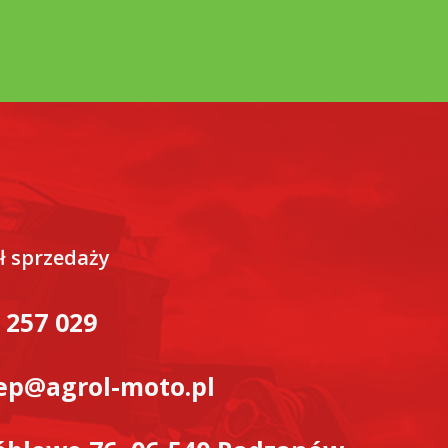
ł sprzedaży
 257 029
ep@agrol-moto.pl