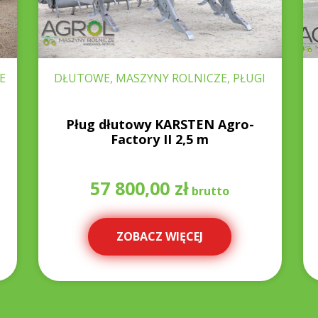
E
DŁUTOWE, MASZYNY ROLNICZE, PŁUGI
Pług dłutowy KARSTEN Agro-
Factory II 2,5 m
57 800,00
zł
ZOBACZ WIĘCEJ