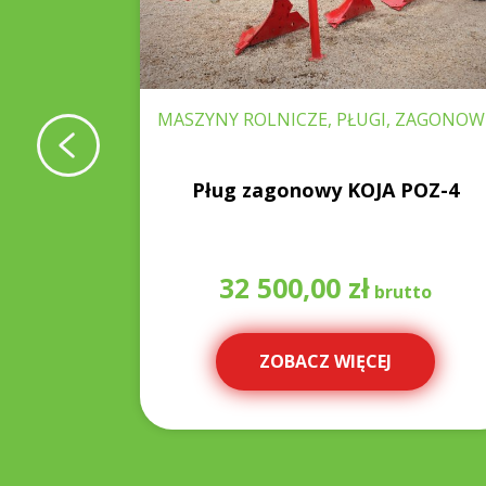
WNIKI,
MASZYNY ROLNICZE, PŁUGI, ZAGONOW
3.0 m
Pług zagonowy KOJA POZ-4
32 500,00
zł
ZOBACZ WIĘCEJ