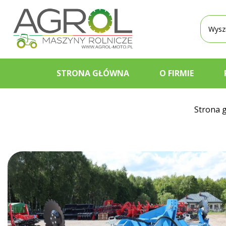
Wyszu
produ
STRONA GŁÓWNA
O FIRMIE
Strona 