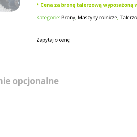
* Cena za bronę talerzową wyposażoną w
Kategorie:
Brony
,
Maszyny rolnicze
,
Talerz
Zapytaj o cenę
ie opcjonalne