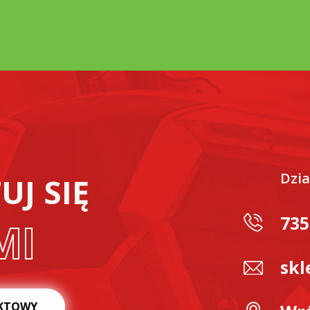
Dzia
J SIĘ
735
MI
skl
KTOWY