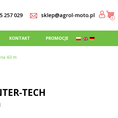
5 257 029
sklep@agrol-moto.pl
0
KONTAKT
PROMOCJE
na 4.0 m
NTER-TECH
m