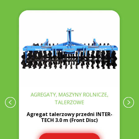
AGREGATY, MASZYNY ROLNICZE,
TALERZOWE
W
0
Agregat talerzowy przedni INTER-
TECH 3.0 m (Front Disc)