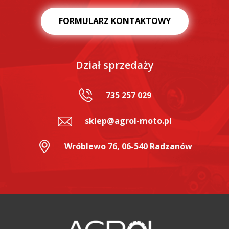
FORMULARZ KONTAKTOWY
Dział sprzedaży
735 257 029
sklep@agrol-moto.pl
Wróblewo 76, 06-540 Radzanów