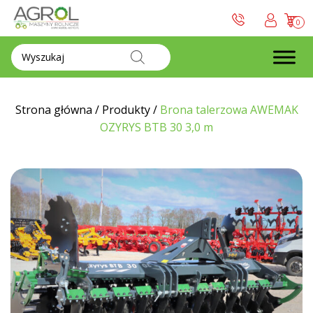
0
Wyszukiwarka
produktów
Strona główna
/
Produkty
/
Brona talerzowa AWEMAK
OZYRYS BTB 30 3,0 m