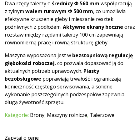
Dwa rzędy talerzy o
średnicy Φ 560 mm
współpracują
z tylnym
wałem rurowym Φ 500 mm
, co umożliwia
efektywne kruszenie gleby i mieszanie resztek
pożniwnych z podłożem.
Aktywne ekrany boczne
oraz
rozstaw między rzędami talerzy 100 cm zapewniają
równomierną pracę i równą strukturę gleby.
Maszyna wyposażona jest w
bezstopniową regulację
głębokości roboczej
, co pozwala dopasować ją do
aktualnych potrzeb uprawowych.
Piasty
bezobsługowe
poprawiają trwałość i ograniczają
konieczność częstego serwisowania, a solidne
wykonanie poszczególnych podzespołów zapewnia
długą żywotność sprzętu.
Kategorie:
Brony
,
Maszyny rolnicze
,
Talerzowe
Zapytaj o cenę