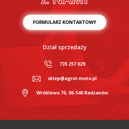
FORMULARZ KONTAKTOWY
Dział sprzedaży
735 257 029
sklep@agrol-moto.pl
Wróblewo 76, 06-540 Radzanów