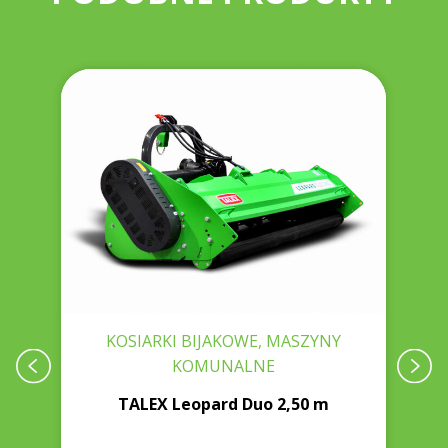
KI
KOSIARKI BIJAKOWE, MASZYNY
KOMUNALNE
x
TALEX Leopard Duo 2,50 m
P