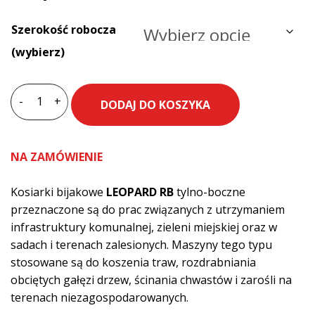
Szerokość robocza
(wybierz)
-
+
DODAJ DO KOSZYKA
ilość
Kosiarka
bijakowa
NA ZAMÓWIENIE
TALEX
Leopard
Kosiarki bijakowe
LEOPARD RB
tylno-boczne
RB
przeznaczone są do prac związanych z utrzymaniem
infrastruktury komunalnej, zieleni miejskiej oraz w
sadach i terenach zalesionych. Maszyny tego typu
stosowane są do koszenia traw, rozdrabniania
obciętych gałęzi drzew, ścinania chwastów i zarośli na
terenach niezagospodarowanych.