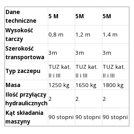
Dane
5 M
5M
5M
techniczne
Wysokość
0,8 m
1,2 m
1,4 m
tarczy
Szerokość
3m
3m
3m
transportowa
TUZ kat.
TUZ kat.
TUZ kat.
Typ zaczepu
II i III
II i III
II i III
Masa
1250 kg
1650 kg
1800 kg
Ilość przyłączy
2
2
2
hydraulicznych
Kąt składania
90 stopni
90 stopni
90 stopni
maszyny