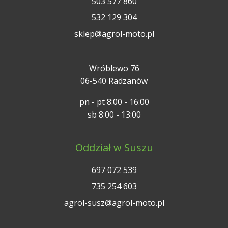
503 577 860
532 129 304
sklep@agrol-moto.pl
Wróblewo 76
06-540 Radzanów
pn - pt 8:00 - 16:00
sb 8:00 - 13:00
Oddział w Suszu
697 072 539
735 254 603
agrol-susz@agrol-moto.pl