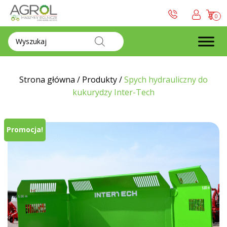
0
Wyszukiwarka
produktów
Strona główna
/
Produkty
/
Spych hydrauliczny do
kukurydzy Inter-Tech
Promocja!