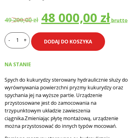
Pierwotna
A
48 000,00
zł
49 200,00
zł
cena
c
-
+
DODAJ DO KOSZYKA
ilość
Spych
wynosiła:
w
hydrauliczny
NA STANIE
do
49
4
kukurydzy
Spych do kukurydzy sterowany hydraulicznie służy do
Inter-
wyrównywania powierzchni pryzmy kukurydzy oraz
Tech
200,00 zł.
0
spychania jej na wyższe partie. Urządzenie
przystosowane jest do zamocowania na
trzypunktowym układzie zawieszenia
ciągnika.Zmieniając płytę montażową, urządzenie
można przystosować do innych typów mocowań.