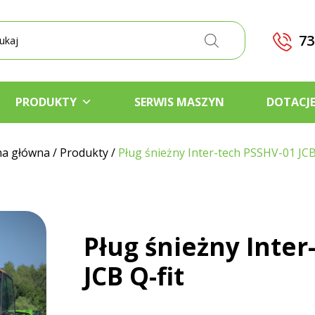
kiwarka
któw
73
PRODUKTY
SERWIS MASZYN
DOTACJ
na główna
/
Produkty
/
Pług śnieżny Inter-tech PSSHV-01 JCB
Pług śnieżny Inter
JCB Q-fit