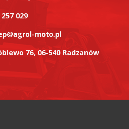
 257 029
ep@agrol-moto.pl
blewo 76, 06-540 Radzanów