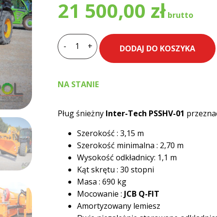
21 500,00
zł
-
+
DODAJ DO KOSZYKA
ilość
Pług
śnieżny
NA STANIE
Inter-
tech
PSSHV-
Pług śnieżny
Inter-Tech PSSHV-01
przezna
01
Szerokość : 3,15 m
JCB
Szerokość minimalna : 2,70 m
Q-
Wysokość odkładnicy: 1,1 m
fit
Kąt skrętu : 30 stopni
Masa : 690 kg
Mocowanie :
JCB Q-FIT
Amortyzowany lemiesz