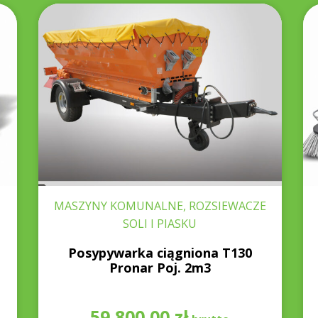
MASZYNY KOMUNALNE, ROZSIEWACZE
SOLI I PIASKU
Posypywarka ciągniona T130
Pronar Poj. 2m3
59 800,00
zł