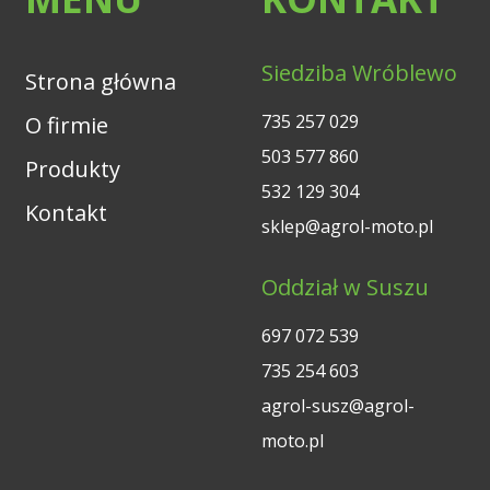
Siedziba Wróblewo
Strona główna
735 257 029
O firmie
503 577 860
Produkty
532 129 304
Kontakt
sklep@agrol-moto.pl
Oddział w Suszu
697 072 539
735 254 603
agrol-susz@agrol-
moto.pl