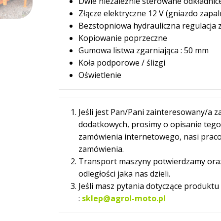
Dwie niezależnie sterowane odkładnic
Złącze elektryczne 12 V (gniazdo zapaln
Bezstopniowa hydrauliczna regulacja 
Kopiowanie poprzeczne
Gumowa listwa zgarniająca : 50 mm
Koła podporowe / ślizgi
Oświetlenie
Jeśli jest Pan/Pani zainteresowany/a 
dodatkowych, prosimy o opisanie tego
zamówienia internetowego, nasi prac
zamówienia.
Transport maszyny potwierdzamy oraz 
odległości jaka nas dzieli.
Jeśli masz pytania dotyczące produkt
:
sklep@agrol-moto.pl