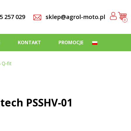
5 257 029
sklep@agrol-moto.pl
0
E
KONTAKT
PROMOCJE
 Q-fit
-tech PSSHV-01