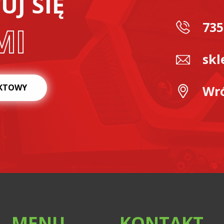
J SIĘ
735
MI
skl
KTOWY
Wró
MENU
KONTAKT