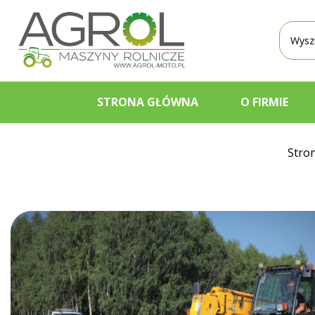
Wyszu
produ
STRONA GŁÓWNA
O FIRMIE
Stro