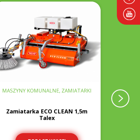
MASZYNY KOMUNALNE, ZAMIATARKI
MASZYN
Zamiatarka ECO CLEAN 1,5m
Zamiat
Talex