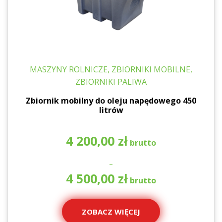
MASZYNY ROLNICZE, ZBIORNIKI MOBILNE,
ZBIORNIKI PALIWA
Zbiornik mobilny do oleju napędowego 450
litrów
4 200,00
zł
–
Za
4 500,00
zł
ce
od
4
ZOBACZ WIĘCEJ
20