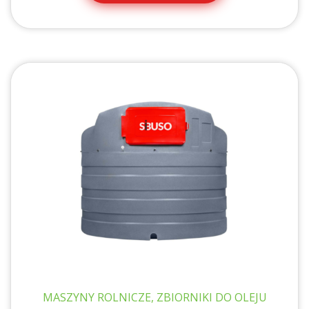
do
4
50
MASZYNY ROLNICZE, ZBIORNIKI DO OLEJU