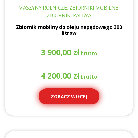
MASZYNY ROLNICZE, ZBIORNIKI MOBILNE,
ZBIORNIKI PALIWA
Zbiornik mobilny do oleju napędowego 300
litrów
3 900,00
zł
–
Za
4 200,00
zł
ce
od
3
ZOBACZ WIĘCEJ
90
do
4
20