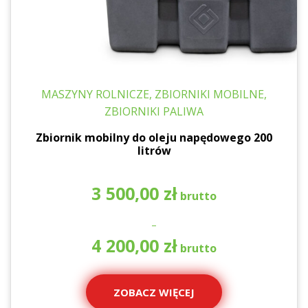
MASZYNY ROLNICZE, ZBIORNIKI MOBILNE,
ZBIORNIKI PALIWA
Zbiornik mobilny do oleju napędowego 200
litrów
3 500,00
zł
–
Za
4 200,00
zł
ce
od
3
ZOBACZ WIĘCEJ
50