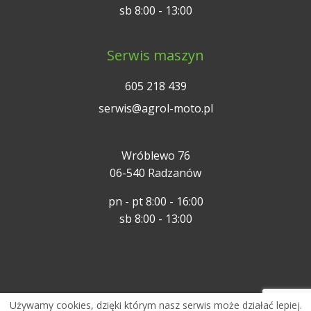
sb 8:00 - 13:00
Serwis maszyn
605 218 439
serwis@agrol-moto.pl
Wróblewo 76
06-540 Radzanów
pn - pt 8:00 - 16:00
sb 8:00 - 13:00
Używamy cookies, dzięki którym nasz serwis może działać lepiej.
Projekt i realizacja:
Candyweb