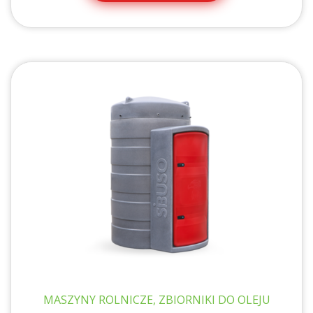
do
4
20
MASZYNY ROLNICZE, ZBIORNIKI DO OLEJU