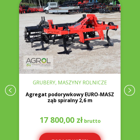
GRUBERY, MASZYNY ROLNICZE
Agregat podorywkowy EURO-MASZ
W
ząb spiralny 2,6 m
17 800,00
zł