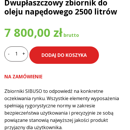
Dwupłaszczowy zbiornik do
oleju napędowego 2500 litrów
7 800,00
zł
-
+
DODAJ DO KOSZYKA
ilość
Dwupłaszczowy
zbiornik
NA ZAMÓWIENIE
do
oleju
Zbiorniki SIBUSO to odpowiedź na konkretne
napędowego
oczekiwania rynku. Wszystkie elementy wyposażenia
2500
spełniają rygorystyczne normy w zakresie
litrów
bezpieczeństwa użytkowania i precyzyjnie ze sobą
powiązane stanowią najwyższej jakości produkt
przyjazny dla użytkownika.