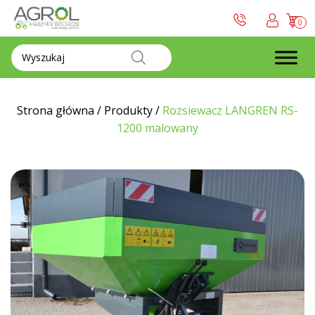
0
Wyszukiwarka
produktów
Strona główna
/
Produkty
/
Rozsiewacz LANGREN RS-
1200 malowany