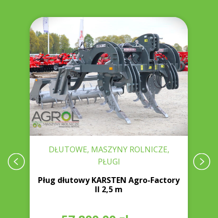
DŁUTOWE, MASZYNY ROLNICZE,
PŁUGI
 6
Pług dłutowy KARSTEN Agro-Factory
II 2,5 m