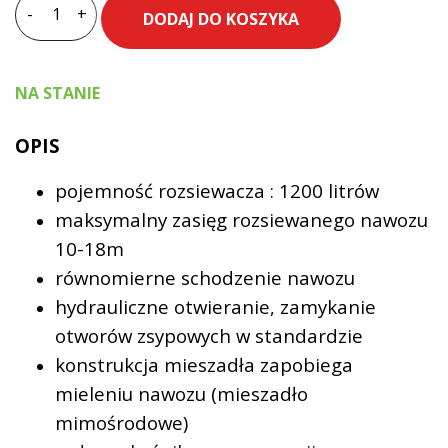
-
+
DODAJ DO KOSZYKA
ilość
Rozsiewacz
LANGREN
NA STANIE
RS-
1200
OPIS
malowany
pojemność rozsiewacza : 1200 litrów
maksymalny zasięg rozsiewanego nawozu
10-18m
równomierne schodzenie nawozu
hydrauliczne otwieranie, zamykanie
otworów zsypowych w standardzie
konstrukcja mieszadła zapobiega
mieleniu nawozu (mieszadło
mimośrodowe)