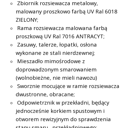
Zbiornik rozsiewacza metalowy,
malowany proszkowo farbą UV Ral 6018
ZIELONY;
Rama rozsiewacza malowana farbą
proszkową UV Ral 7016 ANTRACYT;
Zasuwy, talerze, łopatki, osłona
wykonane ze stali nierdzewnej;
Mieszadło mimośrodowe z
doprowadzonym smarowaniem
(wolnobieżne, nie mieli nawozu)
Sworznie mocujące w ramie rozsiewacza
dwustronne, obracane;
Odpowietrznik w przekładni, będący
jednocześnie korkiem spustowym i
otworem rewizyjnym do sprawdzenia
stanu smaru
przekładniowego;