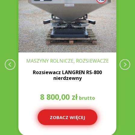
E
MASZYNY ROLNICZE, ROZSIEWACZE
Rozsiewacz LANGREN RS-800
nierdzewny
8 800,00
zł
ZOBACZ WIĘCEJ