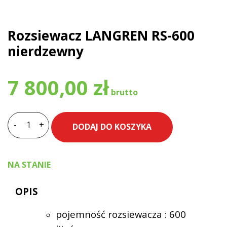
Rozsiewacz LANGREN RS-600
nierdzewny
7 800,00
zł
-
+
DODAJ DO KOSZYKA
ilość
Rozsiewacz
LANGREN
NA STANIE
RS-
600
OPIS
nierdzewny
pojemność rozsiewacza : 600