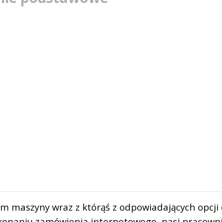
em maszyny wraz z którąś z odpowiadających opcji
okonaniu zamówienia internetowego, nasi pracown