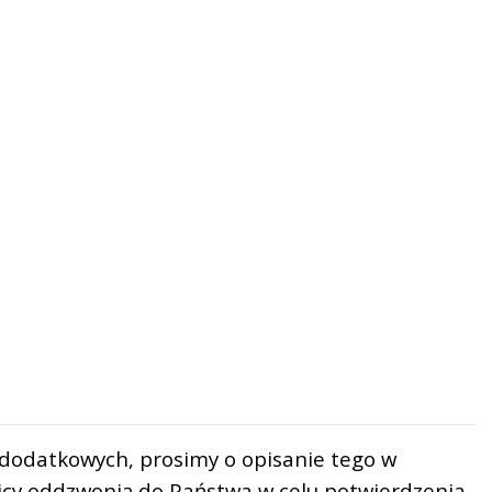
 dodatkowych, prosimy o opisanie tego w
icy oddzwonią do Państwa w celu potwierdzenia