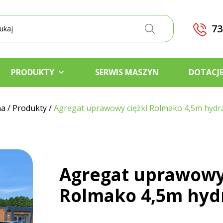
kiwarka
któw
73
PRODUKTY
SERWIS MASZYN
DOTACJ
na
/
Produkty
/
Agregat uprawowy ciężki Rolmako 4,5m hydr
Agregat uprawowy 
Rolmako 4,5m hyd