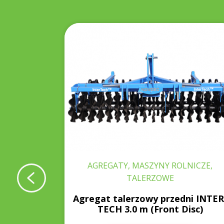
ABIARKI
AGREGATY, MASZYNY ROLNICZE,
TALERZOWE
 ZKT-350
Agregat talerzowy przedni INTER
TECH 3.0 m (Front Disc)