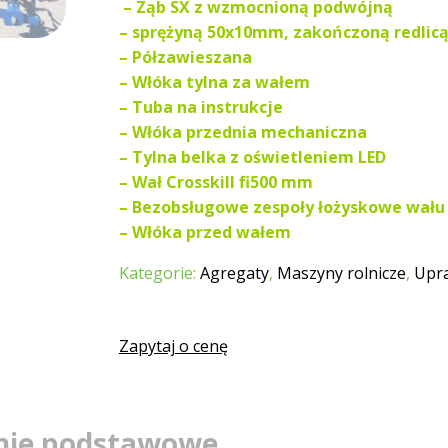
– Ząb SX z wzmocnioną podwójną
– sprężyną 50x10mm, zakończoną redlicą
– Półzawieszana
– Włóka tylna za wałem
– Tuba na instrukcje
– Włóka przednia mechaniczna
– Tylna belka z oświetleniem LED
– Wał Crosskill fi500 mm
– Bezobsługowe zespoły łożyskowe wału (
– Włóka przed wałem
Kategorie:
Agregaty
,
Maszyny rolnicze
,
Upr
Zapytaj o cenę
nie podstawowe