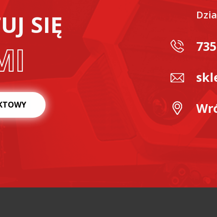
Dzia
J SIĘ
735
MI
skl
KTOWY
Wró