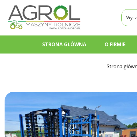
Wyszu
produ
STRONA GŁÓWNA
O FIRMIE
Strona głów