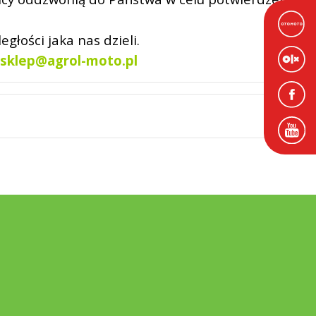
łości jaka nas dzieli.
sklep@agrol-moto.pl