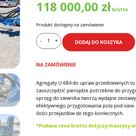
118 000,00
zł
Produkt dostępny na zamówienie
-
+
DODAJ DO KOSZYKA
ilość
Agregat
uprawowy
NA ZAMÓWIENIE
ciężki
Rolmako
4,5m
Agregaty U 684 do upraw przedsiewnych to
hydrauliczny
zaoszczędzić pieniądze potrzebne do przyg
U684
sprzęg do siewnika tworzą wydajne zestaw
efektywnego przygotowania pola pod siew.
ilości przejazdów do tego koniecznych.
*Podana cena brutto dotyczy maszyny w k