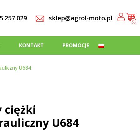
5 257 029
sklep@agrol-moto.pl
0
E
KONTAKT
PROMOCJE
auliczny U684
ciężki
rauliczny U684