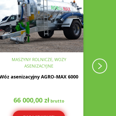
MASZYNY ROLNICZE, WOZY
MAS
ASENIZACYJNE
Wóz asenizacyjny AGRO-MAX 6000
Włóka
66 000,00
zł
1