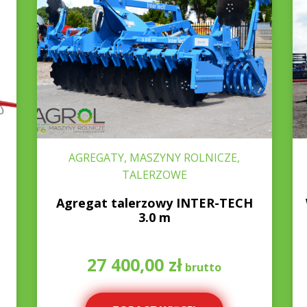
AGREGATY, MASZYNY ROLNICZE,
TALERZOWE
Agregat talerzowy INTER-TECH
3.0 m
27 400,00
zł