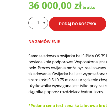
36 000,00
zł
-
+
DODAJ DO KOSZYKA
ilość
Owijarka
bel
NA ZAMÓWIENIE
SIPMA
OS
7510
Samozaładowcza owijarka bel SIPMA OS 75
KLARA
posiada koła podporowe. Wyposażona jest w
bele. Proces owijania może być realizowany 
składowania. Owijarka bel jest wyposażona 
szerokości 0,5 i 0,75 m oraz urządzenie chwy
użytkownika wymagana jest tylko przy zakład
ciągnika poprzez rozdzielacz hydrauliczny.
*Podana cena jest ceną katalogową brut