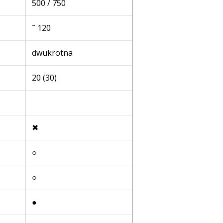
500 / 750
˜ 120
dwukrotna
20 (30)
✖
○
○
●