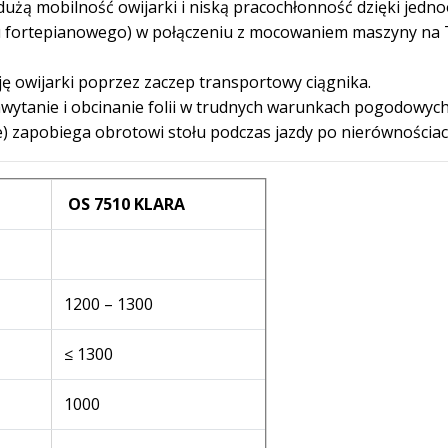
użą mobilność owijarki i niską pracochłonność dzięki jedn
ypu fortepianowego) w połączeniu z mocowaniem maszyny na 
ę owijarki poprzez zaczep transportowy ciągnika.
wytanie i obcinanie folii w trudnych warunkach pogodowych
) zapobiega obrotowi stołu podczas jazdy po nierównościac
OS 7510 KLARA
1200 – 1300
≤ 1300
1000