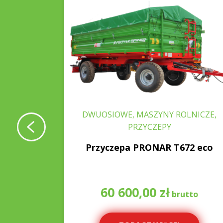
RZĄSACZE
DWUOSIOWE, MASZYNY ROLNICZE,
PRZYCZEPY
 PWP530
Przyczepa PRONAR T672 eco
60 600,00
zł