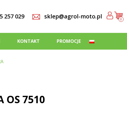
5 257 029
sklep@agrol-moto.pl
0
E
KONTAKT
PROMOCJE
RA
A OS 7510