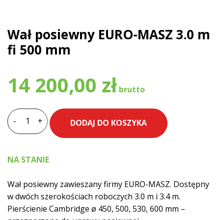
Wał posiewny EURO-MASZ 3.0 m
fi 500 mm
14 200,00
zł
-
+
DODAJ DO KOSZYKA
ilość
Wał
posiewny
NA STANIE
EURO-
MASZ
Wał posiewny zawieszany firmy EURO-MASZ. Dostępny
3.0
w dwóch szerokościach roboczych 3.0 m i 3.4 m.
m
Pierścienie Cambridge ø 450, 500, 530, 600 mm –
fi