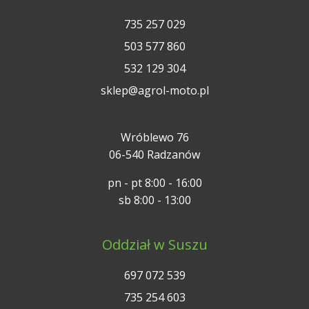
735 257 029
503 577 860
532 129 304
sklep@agrol-moto.pl
Wróblewo 76
06-540 Radzanów
pn - pt 8:00 - 16:00
sb 8:00 - 13:00
Oddział w Suszu
697 072 539
735 254 603