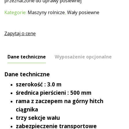
przeznaczone do uprawy posiewnej
500
mm
Kategorie:
Maszyny rolnicze
,
Wały posiewne
Zapytaj o cenę
Dane techniczne
Wyposażenie opcjonalne
Dane techniczne
szerokość : 3.0 m
średnica pierścieni : 500 mm
rama z zaczepem na górny hitch
ciągnika
trzy sekcje wału
zabezpieczenie transportowe