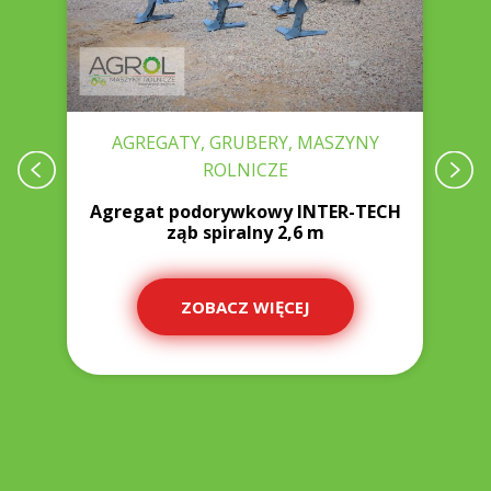
AGREGATY, GRUBERY, MASZYNY
ROLNICZE
W
-
Agregat podorywkowy INTER-TECH
ząb spiralny 2,6 m
ZOBACZ WIĘCEJ