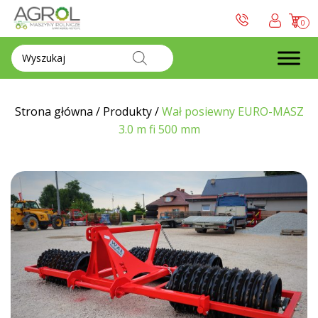
0
Wyszukiwarka
produktów
Strona główna
/
Produkty
/
Wał posiewny EURO-MASZ
3.0 m fi 500 mm