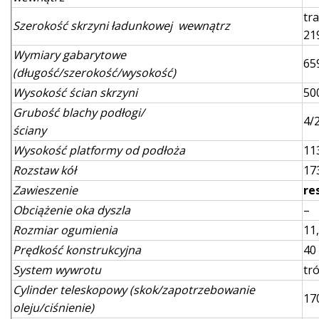
tr
Szerokość skrzyni ładunkowej wewnątrz
21
Wymiary gabarytowe
65
(długość/szerokość/wysokość)
Wysokość ścian skrzyni
50
Grubość blachy podłogi/
4/
ściany
Wysokość platformy od podłoża
11
Rozstaw kół
17
Zawieszenie
re
Obciążenie oka dyszla
–
Rozmiar ogumienia
11
Prędkość konstrukcyjna
40
System wywrotu
tr
Cylinder teleskopowy (skok/zapotrzebowanie
17
oleju/ciśnienie)