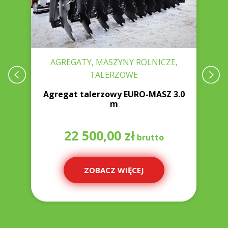
AGREGATY, MASZYNY ROLNICZE,
TALERZOWE
W
0
Agregat talerzowy EURO-MASZ 3.0
m
22 500,00
zł
ZOBACZ WIĘCEJ