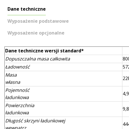
Dane techniczne
Wyposażenie podstawowe
Wyposażenie opcjonalne
Dane techniczne wersji standard*
Dopuszczalna masa całkowita
80
Ładowność
57
Masa
22
własna
Pojemność
4,9
ładunkowa
Powierzchnia
9,8
ładunkowa
Długość skrzyni ładunkowej
44
wewnątrz