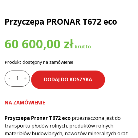
Przyczepa PRONAR T672 eco
60 600,00
zł
Produkt dostępny na zamówienie
-
+
DODAJ DO KOSZYKA
ilość
Przyczepa
PRONAR
NA ZAMÓWIENIE
T672
eco
Przyczepa Pronar T672 eco
przeznaczona jest do
transportu płodów rolnych, produktów rolnych,
materiałów budowlanych, nawozów mineralnych oraz