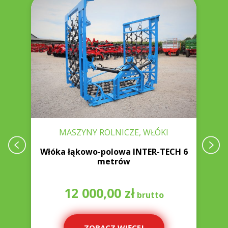
MASZYNY ROLNICZE, WŁÓKI
Włóka łąkowo-polowa INTER-TECH 6
A
metrów
12 000,00
zł
ZOBACZ WIĘCEJ