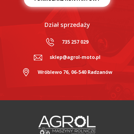
Dział sprzedaży
735 257 029
sklep@agrol-moto.pl
Wróblewo 76, 06-540 Radzanów