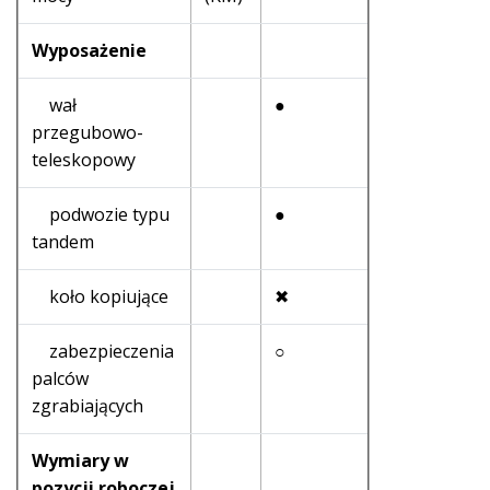
Wyposażenie
wał
●
przegubowo-
teleskopowy
podwozie typu
●
tandem
koło kopiujące
✖
zabezpieczenia
○
palców
zgrabiających
Wymiary w
pozycji roboczej