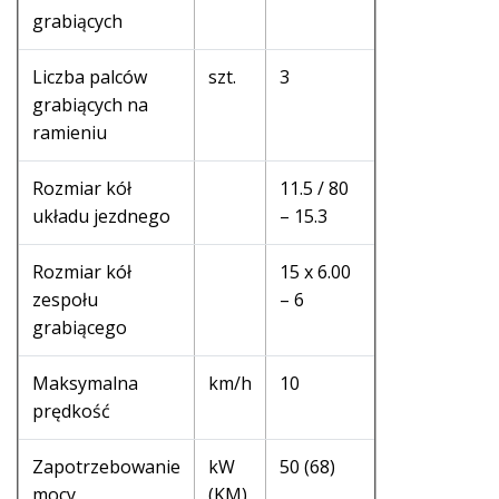
grabiących
Liczba palców
szt.
3
grabiących na
ramieniu
Rozmiar kół
11.5 / 80
układu jezdnego
– 15.3
Rozmiar kół
15 x 6.00
zespołu
– 6
grabiącego
Maksymalna
km/h
10
prędkość
Zapotrzebowanie
kW
50 (68)
mocy
(KM)