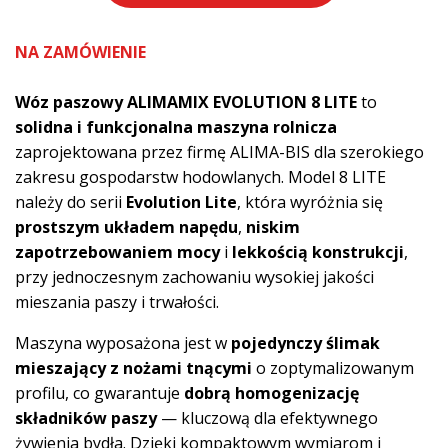
WÓZ
PASZOWY
NA ZAMÓWIENIE
ALIMAMIX
EVOLUTION
Wóz paszowy ALIMAMIX EVOLUTION 8 LITE
to
8
solidna i funkcjonalna maszyna rolnicza
lite
zaprojektowana przez firmę ALIMA-BIS dla szerokiego
zakresu gospodarstw hodowlanych. Model 8 LITE
należy do serii
Evolution Lite
, która wyróżnia się
prostszym układem napędu
,
niskim
zapotrzebowaniem mocy
i
lekkością konstrukcji
,
przy jednoczesnym zachowaniu wysokiej jakości
mieszania paszy i trwałości.
Maszyna wyposażona jest w
pojedynczy ślimak
mieszający z nożami tnącymi
o zoptymalizowanym
profilu, co gwarantuje
dobrą homogenizację
składników paszy
— kluczową dla efektywnego
żywienia bydła. Dzięki kompaktowym wymiarom i