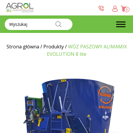
0
Wyszukiwarka
produktów
Strona główna
/
Produkty
/
WÓZ PASZOWY ALIMAMIX
EVOLUTION 8 lite