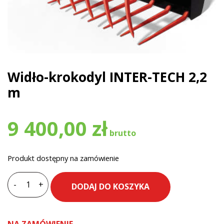
Widło-krokodyl INTER-TECH 2,2
m
9 400,00
zł
Produkt dostępny na zamówienie
-
+
DODAJ DO KOSZYKA
ilość
Widło-
krokodyl
NA ZAMÓWIENIE