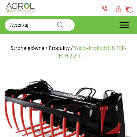
0
Wyszukiwarka
produktów
Strona główna
/
Produkty
/
Widło-krokodyl INTER-
TECH 2,2 m