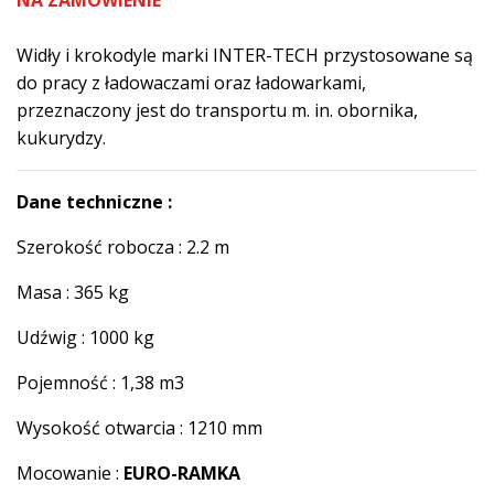
INTER-
TECH
Widły i krokodyle marki INTER-TECH przystosowane są
2,2
do pracy z ładowaczami oraz ładowarkami,
m
przeznaczony jest do transportu m. in. obornika,
kukurydzy.
Dane techniczne :
Szerokość robocza : 2.2 m
Masa : 365 kg
Udźwig : 1000 kg
Pojemność : 1,38 m3
Wysokość otwarcia : 1210 mm
Mocowanie :
EURO-RAMKA