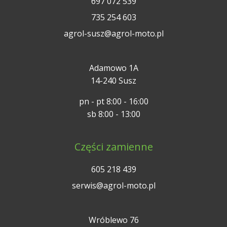
697 072 539
735 254 603
agrol-susz@agrol-moto.pl
Adamowo 1A
14-240 Susz
pn - pt 8:00 - 16:00
sb 8:00 - 13:00
Części zamienne
605 218 439
serwis@agrol-moto.pl
Wróblewo 76