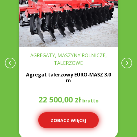
AGREGATY, MASZYNY ROLNICZE,
TALERZOWE
Agregat talerzowy EURO-MASZ 3.0
A
m
22 500,00
zł
ZOBACZ WIĘCEJ