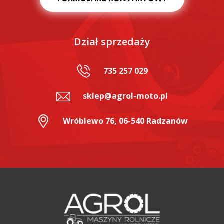
Dział sprzedaży
735 257 029
sklep@agrol-moto.pl
Wróblewo 76, 06-540 Radzanów