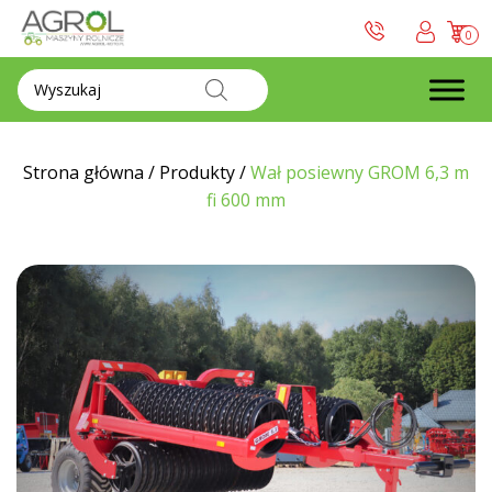
0
Wyszukiwarka
produktów
Strona główna
/
Produkty
/
Wał posiewny GROM 6,3 m
fi 600 mm