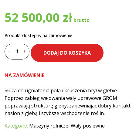
52 500,00
zł
Produkt dostępny na zamówienie
-
+
DODAJ DO KOSZYKA
ilość
Wał
posiewny
NA ZAMÓWIENIE
GROM
6,3
Służą do ugniatania pola i kruszenia brył w glebie.
m
Poprzez zabieg wałowania wały uprawowe GROM
fi
poprawiają strukturę gleby, zapewniając dobry kontakt
600
nasion z glebą i szybsze wschodzenie roślin.
mm
Kategorie:
Maszyny rolnicze
,
Wały posiewne