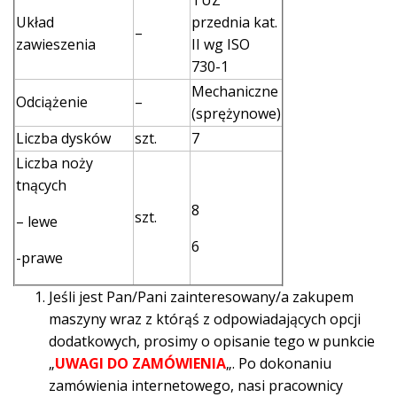
TUZ
Układ
przednia kat.
–
zawieszenia
II wg ISO
730-1
Mechaniczne
Odciążenie
–
(sprężynowe)
Liczba dysków
szt.
7
Liczba noży
tnących
8
szt.
– lewe
6
-prawe
Jeśli jest Pan/Pani zainteresowany/a zakupem
maszyny wraz z którąś z odpowiadających opcji
dodatkowych, prosimy o opisanie tego w punkcie
„
UWAGI DO ZAMÓWIENIA
„. Po dokonaniu
zamówienia internetowego, nasi pracownicy