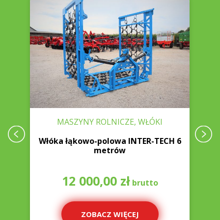
MASZYNY ROLNICZE, WŁÓKI
Włóka łąkowo-polowa INTER-TECH 6
metrów
12 000,00
zł
ZOBACZ WIĘCEJ