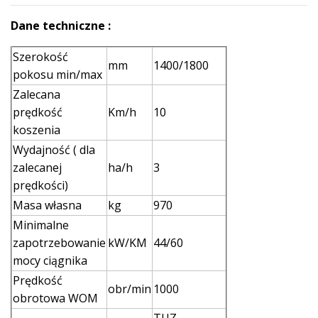
Dane techniczne :
Szerokość
mm
1400/1800
pokosu min/max
Zalecana
prędkość
Km/h
10
koszenia
Wydajność ( dla
zalecanej
ha/h
3
prędkości)
Masa własna
kg
970
Minimalne
zapotrzebowanie
kW/KM
44/60
mocy ciągnika
Prędkość
obr/min
1000
obrotowa WOM