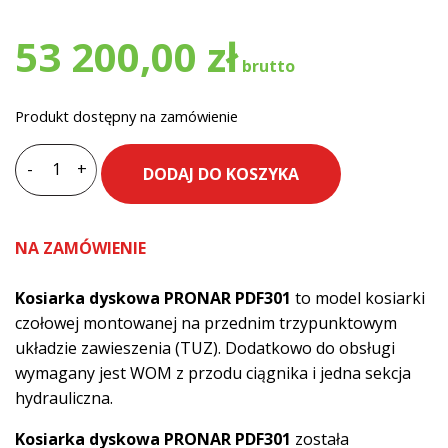
53 200,00
zł
Produkt dostępny na zamówienie
-
+
DODAJ DO KOSZYKA
ilość
Kosiarka
dyskowa
NA ZAMÓWIENIE
PRONAR
PDF301
Kosiarka dyskowa PRONAR PDF301
to model kosiarki
czołowej montowanej na przednim trzypunktowym
układzie zawieszenia (TUZ). Dodatkowo do obsługi
wymagany jest WOM z przodu ciągnika i jedna sekcja
hydrauliczna.
Kosiarka dyskowa PRONAR PDF301
została