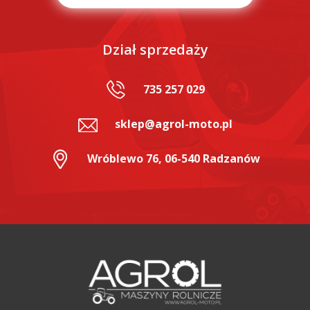
Dział sprzedaży
735 257 029
sklep@agrol-moto.pl
Wróblewo 76, 06-540 Radzanów