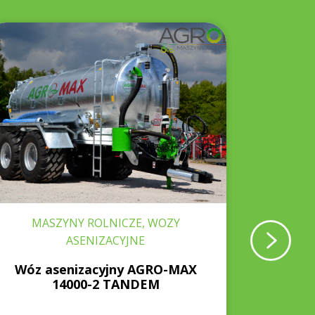
MASZYNY ROLNICZE, WOZY
MASZYNY 
ASENIZACYJNE
Wóz asenizacyjny AGRO-MAX
Pług
14000-2 TANDEM