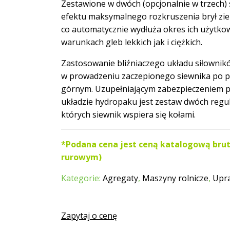
Zestawione w dwóch (opcjonalnie w trzech) s
efektu maksymalnego rozkruszenia brył zie
co automatycznie wydłuża okres ich użytko
warunkach gleb lekkich jak i ciężkich.
Zastosowanie bliźniaczego układu siłownik
w prowadzeniu zaczepionego siewnika po po
górnym. Uzupełniającym zabezpieczeniem p
układzie hydropaku jest zestaw dwóch regu
których siewnik wspiera się kołami.
*Podana cena jest ceną katalogową brut
rurowym)
Kategorie:
Agregaty
,
Maszyny rolnicze
,
Upr
Zapytaj o cenę