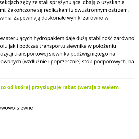
ekcjach zęby ze stali sprężynującej dbają o uzyskanie
mi. Zakończone są redliczkami z dwustronnym ostrzem,
wania. Zapewniają doskonałe wyniki zarówno w
ów sterujących hydropakiem daje dużą stabilność zarówno
lu jak i podczas transportu siewnika w położeniu
ozycji transportowej siewnika podźwigniętego na
lowanych (wzdłużnie i poprzecznie) stóp podporowych, na
to od której przysługuje rabat (wersja z wałem
awowo-siewne