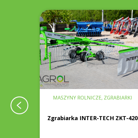
WNIKI,
MASZYNY ROLNICZE, ZGRABIARKI
3.0 m
Zgrabiarka INTER-TECH ZKT-420