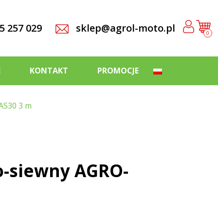
5 257 029
sklep@agrol-moto.pl
0
E
KONTAKT
PROMOCJE
AS30 3 m
-siewny AGRO-