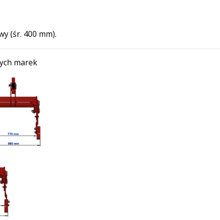
y (śr. 400 mm).
nych marek