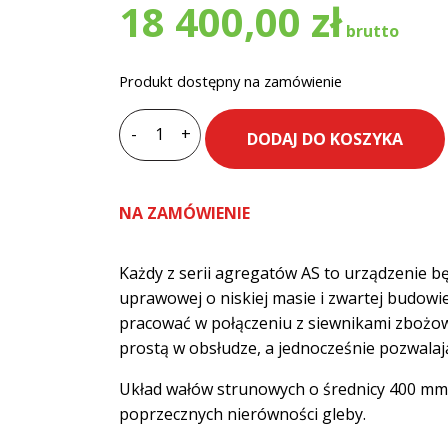
18 400,00
zł
Produkt dostępny na zamówienie
-
+
DODAJ DO KOSZYKA
ilość
Agregat
uprawowo-
NA ZAMÓWIENIE
siewny
AGRO-
MASZ
Każdy z serii agregatów AS to urządzenie b
AS30
uprawowej o niskiej masie i zwartej budo
3
pracować w połączeniu z siewnikami zbożo
m
prostą w obsłudze, a jednocześnie pozwalaj
Układ wałów strunowych o średnicy 400 mm
poprzecznych nierówności gleby.