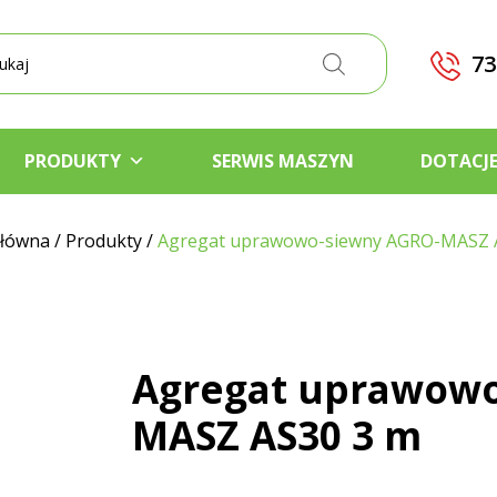
kiwarka
któw
73
PRODUKTY
SERWIS MASZYN
DOTACJ
główna
/
Produkty
/
Agregat uprawowo-siewny AGRO-MASZ 
Agregat uprawowo
MASZ AS30 3 m