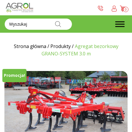
0
Wyszukiwarka
produktów
Strona główna
/
Produkty
/
Agregat bezorkowy
GRANO-SYSTEM 3.0 m
Promocja!