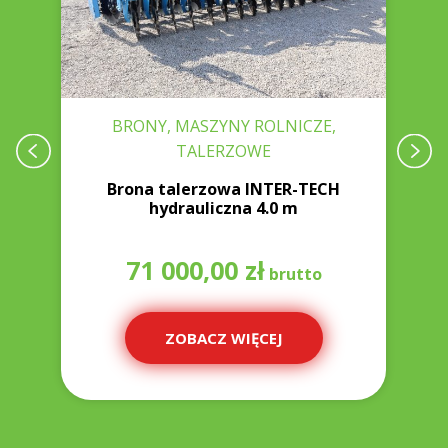
BRONY, MASZYNY ROLNICZE,
TALERZOWE
-
Brona talerzowa INTER-TECH
hydrauliczna 4.0 m
71 000,00
zł
ZOBACZ WIĘCEJ