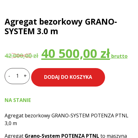
Agregat bezorkowy GRANO-
SYSTEM 3.0 m
Pierwotna
A
40 500,00
zł
42 000,00
zł
cena
c
-
+
DODAJ DO KOSZYKA
ilość
Agregat
wynosiła:
w
bezorkowy
NA STANIE
GRANO-
42
4
SYSTEM
Agregat bezorkowy GRANO-SYSTEM POTENZA PTNL
3.0
3,0 m
m
000,00 zł.
5
Agregat
Grano-System POTENZA PTNL
to maszyna