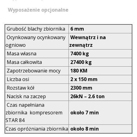
Wyposażenie opcjonalne
Grubość blachy zbiornika
6 mm
Ocynkowany ocynkowany
Wewnątrz i na
ogniowo
zewnątrz
Masa własna
7400 kg
Masa całkowita
27400 kg
Zapotrzebowanie mocy
180 KM
Liczba osi
2 x 150 mm
Rozstaw kół
2300 mm
Nacisk na zaczep
26kN – 2.6 ton
Czas napełniana
zbiornika kompresorem
około 7 min
STAR 84
Czas opróżniania zbiornika
około 8 min