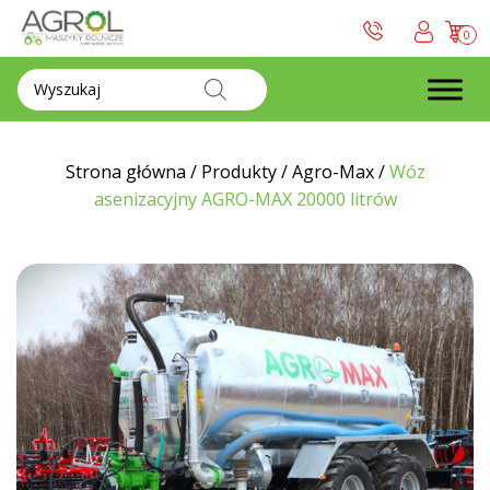
0
Wyszukiwarka
produktów
Strona główna
/
Produkty
/
Agro-Max
/
Wóz
asenizacyjny AGRO-MAX 20000 litrów