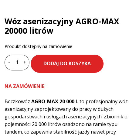
Wóz asenizacyjny AGRO-MAX
20000 litrów
Produkt dostępny na zamówienie
-
+
DODAJ DO KOSZYKA
ilość
Wóz
asenizacyjny
NA ZAMÓWIENIE
AGRO-
MAX
Beczkowóz
AGRO-MAX 20 000 L
to profesjonalny wóz
20000
asenizacyjny zaprojektowany do pracy w dużych
litrów
gospodarstwach i usługach asenizacyjnych. Zbiornik o
pojemności 20 000 litrów osadzono na ramie typu
tandem, co zapewnia stabilność jazdy nawet przy