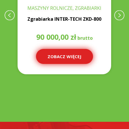
ZE
MASZYNY ROLNICZE, ZGRABIARKI
Zgrabiarka INTER-TECH ZKD-800
P
90 000,00
zł
ZOBACZ WIĘCEJ