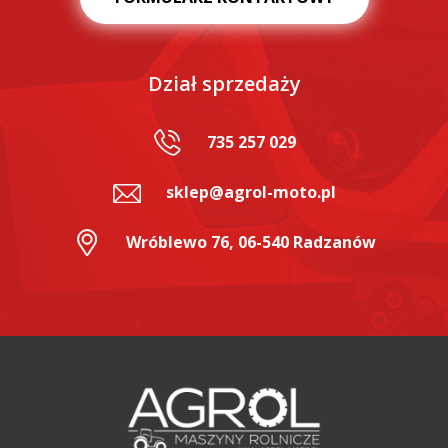
Dział sprzedaży
735 257 029
sklep@agrol-moto.pl
Wróblewo 76, 06-540 Radzanów