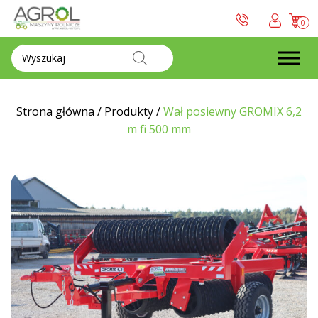
0
Wyszukiwarka
produktów
Strona główna
/
Produkty
/
Wał posiewny GROMIX 6,2
m fi 500 mm