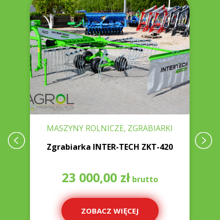
MASZYNY ROLNICZE, ZGRABIARKI
SZ
Zgrabiarka INTER-TECH ZKT-420
23 000,00
zł
ZOBACZ WIĘCEJ