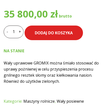
35 800,00
zł
-
+
DODAJ DO KOSZYKA
ilość
Wał
posiewny
NA STANIE
GROMIX
6,2
Wały uprawowe GROMIX można śmiało stosować do
m
uprawy pożniwnej w celu przyspieszenia procesu
fi
gnilnego resztek słomy oraz kiełkowania nasion.
500
Również do użytków zielonych.
mm
Kategorie:
Maszyny rolnicze
,
Wały posiewne