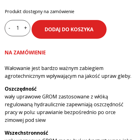
Produkt dostępny na zamówienie
-
+
DODAJ DO KOSZYKA
ilość
Wał
posiewny
NA ZAMÓWIENIE
AGRO-
FACTORY
Wałowanie jest bardzo ważnym zabiegiem
II
agrotechnicznym wpływającym na jakość upraw gleby.
7,5
m
Oszczędność
fi
wały uprawowe GROM zastosowane z włóką
530
regulowaną hydraulicznie zapewniają oszczędność
mm
pracy w polu: uprawianie bezpośrednio po orce
zimowej pod siew
Wszechstronność