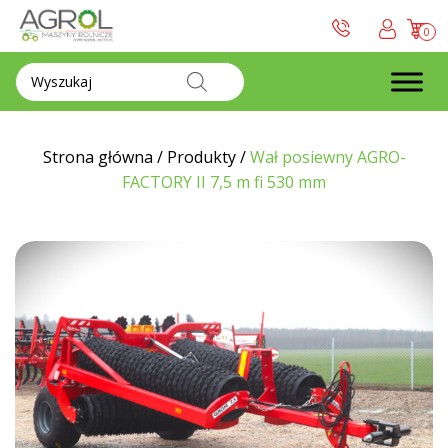
0
Wyszukiwarka
produktów
Strona główna
/
Produkty
/
Wał posiewny AGRO-
FACTORY II 7,5 m fi 530 mm