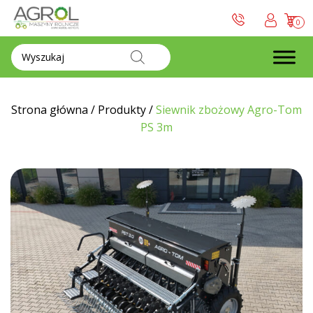
0
Wyszukiwarka
produktów
Strona główna
/
Produkty
/
Siewnik zbożowy Agro-Tom
PS 3m