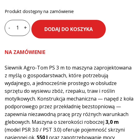
Produkt dostępny na zamówienie
-
+
DODAJ DO KOSZYKA
ilość
Siewnik
zbożowy
NA ZAMÓWIENIE
Agro-
Tom
Siewnik Agro-Tom PS 3 m to maszyna zaprojektowana
PS
z myślą o gospodarstwach, które potrzebują
3m
wydajnego, a jednocześnie prostego w obsłudze
sprzętu do wysiewu zbóż, rzepaku, traw i roślin
motylkowych. Konstrukcja mechaniczna — napęd z koła
podporowego przez przekładnię bezstopniową —
zapewnia niezawodną pracę przy różnych warunkach
glebowych. Maszyna o szerokości roboczej
3,0 m
(model PSR 3.0 / PST 3.0) oferuje pojemność skrzyni
nasiennej ok.
550 l
oraz zapotrzebowanie mocy