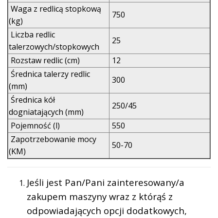
Waga z redlicą stopkową
750
(kg)
Liczba redlic
25
talerzowych/stopkowych
Rozstaw redlic (cm)
12
Średnica talerzy redlic
300
(mm)
Średnica kół
250/45
dogniatających (mm)
Pojemność (l)
550
Zapotrzebowanie mocy
50-70
(KM)
Jeśli jest Pan/Pani zainteresowany/a
zakupem maszyny wraz z którąś z
odpowiadających opcji dodatkowych,