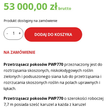
53 000,00
zł
Produkt dostępny na zamówienie
-
+
DODAJ DO KOSZYKA
ilość
Przetrząsacz
PRONAR
NA ZAMÓWIENIE
PWP770
Przetrząsacz pokosów PWP770
przeznaczony jest do
roztrząsania skoszonych, niskołodygowych roślin
zielonych i podsuszonego siana lub do przetrząsania i
rozrzucania skoszonych roślin na polach uprawnych i
łąkach.
Przetrząsacz pokosów PWP770
o szerokości roboczej
7,7 m posiada sześć karuzel a każda z karuzel