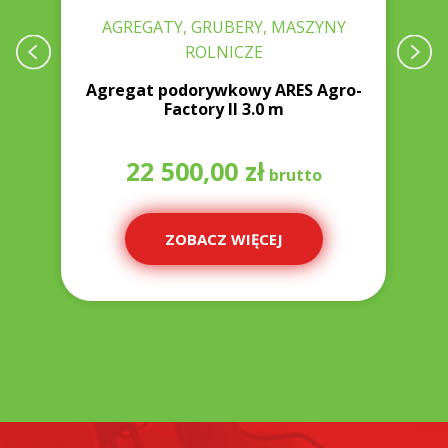
AGREGATY, GRUBERY, MASZYNY
ROLNICZE
0
Agregat podorywkowy ARES Agro-
A
Factory II 3.0 m
22 500,00
zł
ZOBACZ WIĘCEJ