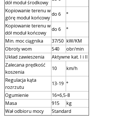
dół moduł środkowy
Kopiowanie terenu w
do 6
°
górę moduł końcowy
Kopiowanie terenu w
do 6
°
dół moduł końcowy
Min. moc ciągnika
37/50
kW/KM
Obroty wom
540
obr/min
Układ zawieszenia
Aktywne kat. I i II
Zalecana prędkość
10
km/h
koszenia
Regulacja kąta
13-19
°
rozrzutu
Ogumienie
16×6,5-8
Masa
915
kg
Wał odbioru mocy
Standard