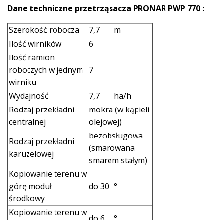
Dane techniczne przetrząsacza PRONAR PWP 770 :
Szerokość robocza
7,7
m
Ilość wirników
6
Ilość ramion
roboczych w jednym
7
wirniku
Wydajność
7,7
ha/h
Rodzaj przekładni
mokra (w kąpieli
centralnej
olejowej)
bezobsługowa
Rodzaj przekładni
(smarowana
karuzelowej
smarem stałym)
Kopiowanie terenu w
górę moduł
do 30
°
środkowy
Kopiowanie terenu w
do 6
°