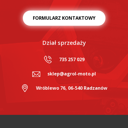
FORMULARZ KONTAKTOWY
Dział sprzedaży
735 257 029
sklep@agrol-moto.pl
Wróblewo 76, 06-540 Radzanów