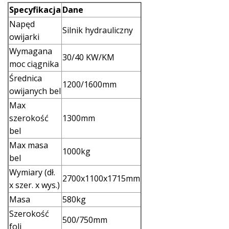
Specyfikacja
Dane
Napęd
Silnik hydrauliczny
owijarki
Wymagana
30/40 KW/KM
moc ciągnika
Średnica
1200/1600mm
owijanych bel
Max
szerokość
1300mm
bel
Max masa
1000kg
bel
Wymiary (dł.
2700x1100x1715mm
x szer. x wys.)
Masa
580kg
Szerokość
500/750mm
foli