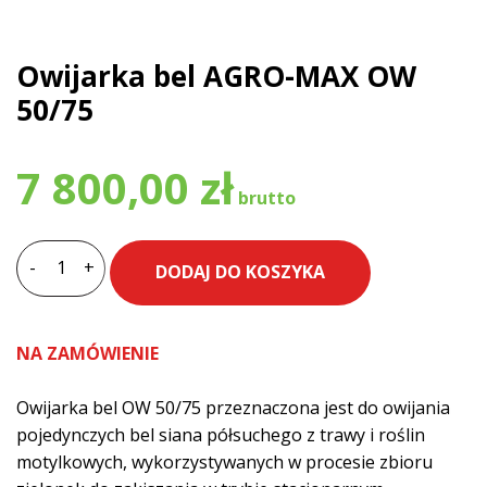
Owijarka bel AGRO-MAX OW
50/75
7 800,00
zł
-
+
DODAJ DO KOSZYKA
ilość
Owijarka
bel
NA ZAMÓWIENIE
AGRO-
MAX
Owijarka bel OW 50/75 przeznaczona jest do owijania
OW
pojedynczych bel siana półsuchego z trawy i roślin
50/75
motylkowych, wykorzystywanych w procesie zbioru