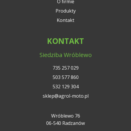
O firmie
Produkty
Kontakt
KONTAKT
Siedziba Wróblewo
735 257 029
503 577 860
532 129 304
sklep@agrol-moto.pl
Wróblewo 76
06-540 Radzanów