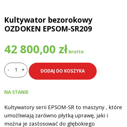
Kultywator bezorokowy
OZDOKEN EPSOM-SR209
42 800,00
zł
-
+
DODAJ DO KOSZYKA
ilość
Kultywator
bezorokowy
NA STANIE
OZDOKEN
EPSOM-
Kultywatory serii EPSOM-SR to maszyny , które
SR209
umożliwiają zarówno płytką uprawę, jaki i
można je zastosować do głębokiego