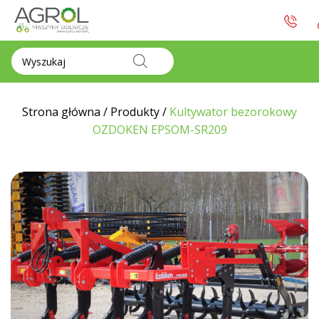
Wyszukiwarka
produktów
Strona główna
/
Produkty
/
Kultywator bezorokowy
OZDOKEN EPSOM-SR209