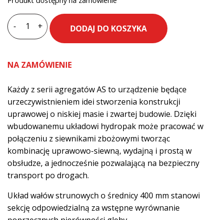
-
+
DODAJ DO KOSZYKA
ilość
Agregat
uprawowo-
NA ZAMÓWIENIE
siewny
AGRO-
Każdy z serii agregatów AS to urządzenie będące
MASZ
urzeczywistnieniem idei stworzenia konstrukcji
AS27
uprawowej o niskiej masie i zwartej budowie. Dzięki
2,7
wbudowanemu układowi hydropak może pracować w
m
połączeniu z siewnikami zbożowymi tworząc
kombinację uprawowo-siewną, wydajną i prostą w
obsłudze, a jednocześnie pozwalającą na bezpieczny
transport po drogach.
Układ wałów strunowych o średnicy 400 mm stanowi
sekcję odpowiedzialną za wstępne wyrównanie