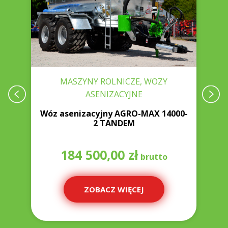
MASZYNY ROLNICZE, WOZY
ASENIZACYJNE
0
Wóz asenizacyjny AGRO-MAX 14000-
2 TANDEM
184 500,00
zł
ZOBACZ WIĘCEJ