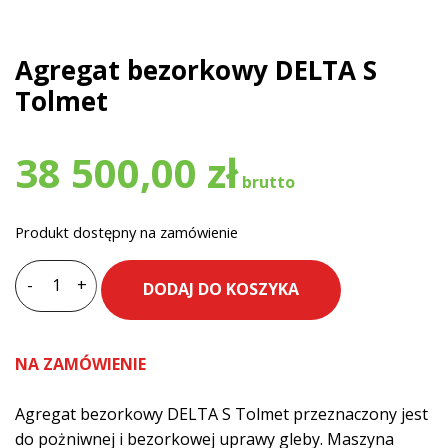
Agregat bezorkowy DELTA S
Tolmet
38 500,00
zł
Produkt dostępny na zamówienie
-
+
DODAJ DO KOSZYKA
ilość
Agregat
bezorkowy
NA ZAMÓWIENIE
DELTA
S
Agregat bezorkowy DELTA S Tolmet przeznaczony jest
Tolmet
do pożniwnej i bezorkowej uprawy gleby. Maszyna