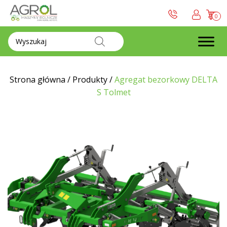
0
Wyszukiwarka
produktów
Strona główna
/
Produkty
/
Agregat bezorkowy DELTA
S Tolmet