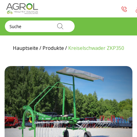
Products
search
Hauptseite
/
Produkte
/
Kreiselschwader ZKP350