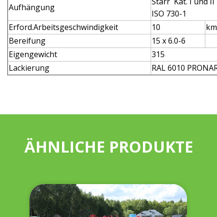
Starr Kat. I und II
Aufhängung
ISO 730-1
Erford.Arbeitsgeschwindigkeit
10
km
Bereifung
15 x 6.0-6
Eigengewicht
315
Lackierung
RAL 6010 PRONA
ÄHNLICHE PRODUKTE